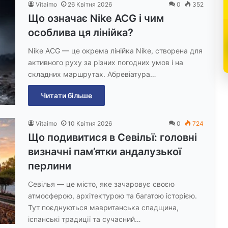
Vitaimo
26 Квітня 2026
0
352
Що означає Nike ACG і чим
особлива ця лінійка?
Nike ACG — це окрема лінійка Nike, створена для
активного руху за різних погодних умов і на
складних маршрутах. Абревіатура…
Читати більше
Vitaimo
10 Квітня 2026
0
724
Що подивитися в Севільї: головні
визначні пам’ятки андалузької
перлини
Севілья — це місто, яке зачаровує своєю
атмосферою, архітектурою та багатою історією.
Тут поєднуються мавританська спадщина,
іспанські традиції та сучасний…