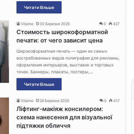
Читати більше
Vitaimo
30 Березня 2026
0
427
Стоимость широкоформатной
печати: от чего зависит цена
Широкоформатная печать — один из самых
востребованных видов полиграфии для рекламы,
оформления интерьеров, выставок и торговых
точек. Баннеры, плакаты, постеры,…
Читати більше
Vitaimo
26 Березня 2026
0
417
Ліфтинг-макіяж консилером:
схема нанесення для візуальної
підтяжки обличчя