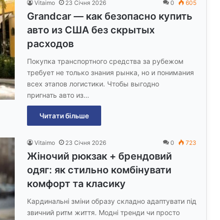
Vitaimo
23 Січня 2026
0
605
Grandcar — как безопасно купить
авто из США без скрытых
расходов
Покупка транспортного средства за рубежом
требует не только знания рынка, но и понимания
всех этапов логистики. Чтобы выгодно
пригнать авто из…
Читати більше
Vitaimo
23 Січня 2026
0
723
Жіночий рюкзак + брендовий
одяг: як стильно комбінувати
комфорт та класику
Кардинальні зміни образу складно адаптувати під
звичний ритм життя. Модні тренди чи просто