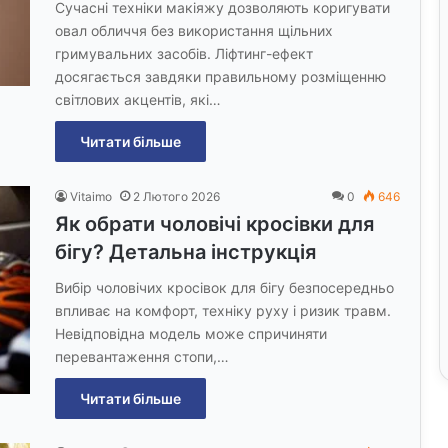
Сучасні техніки макіяжу дозволяють коригувати
овал обличчя без використання щільних
гримувальних засобів. Ліфтинг-ефект
досягається завдяки правильному розміщенню
світлових акцентів, які…
Читати більше
Vitaimo
2 Лютого 2026
0
646
Як обрати чоловічі кросівки для
бігу? Детальна інструкція
Вибір чоловічих кросівок для бігу безпосередньо
впливає на комфорт, техніку руху і ризик травм.
Невідповідна модель може спричиняти
перевантаження стопи,…
Читати більше