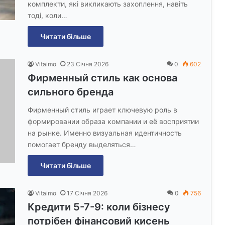
комплекти, які викликають захоплення, навіть
тоді, коли…
Читати більше
Vitaimo
23 Січня 2026
0
602
Фирменный стиль как основа
сильного бренда
Фирменный стиль играет ключевую роль в
формировании образа компании и её восприятии
на рынке. Именно визуальная идентичность
помогает бренду выделяться…
Читати більше
Vitaimo
17 Січня 2026
0
756
Кредити 5-7-9: коли бізнесу
потрібен фінансовий кисень