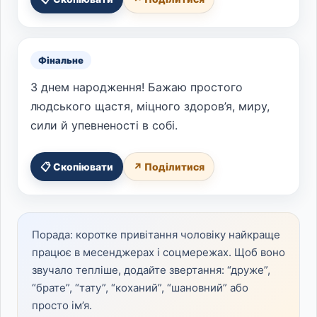
Фінальне
З днем народження! Бажаю простого
людського щастя, міцного здоров’я, миру,
сили й упевненості в собі.
📋 Скопіювати
↗ Поділитися
Порада: коротке привітання чоловіку найкраще
працює в месенджерах і соцмережах. Щоб воно
звучало тепліше, додайте звертання: “друже”,
“брате”, “тату”, “коханий”, “шановний” або
просто ім’я.