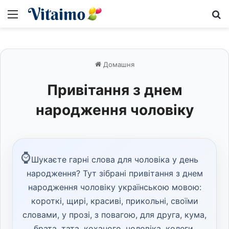
Меню
S
Домашня
Привітання з днем
народження чоловіку
Шукаєте гарні слова для чоловіка у день
народження? Тут зібрані привітання з днем
народження чоловіку українською мовою:
короткі, щирі, красиві, прикольні, своїми
словами, у прозі, з повагою, для друга, кума,
брата, тата, коханого, чоловіка, колеги,