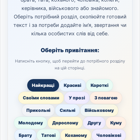
керівника, військового або знайомого.
Оберіть потрібний розділ, скопіюйте готовий
текст і за потреби додайте ім’я, звертання чи
кілька особистих слів від себе.
Оберіть привітання:
Натисніть кнопку, щоб перейти до потрібного розділу
на цій сторінці.
Найкращі
Красиві
Короткі
Своїми словами
У прозі
З повагою
Прикольні
Сильні
Військовому
Молодому
Дорослому
Другу
Куму
Брату
Татові
Коханому
Чоловікові