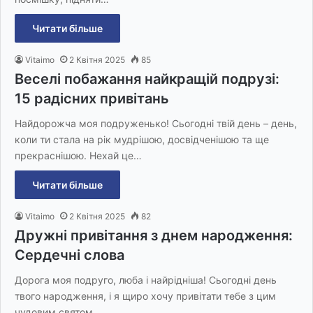
Читати більше
Vitaimo
2 Квітня 2025
85
Веселі побажання найкращій подрузі:
15 радісних привітань
Найдорожча моя подруженько! Сьогодні твій день – день,
коли ти стала на рік мудрішою, досвідченішою та ще
прекраснішою. Нехай це…
Читати більше
Vitaimo
2 Квітня 2025
82
Дружні привітання з днем народження:
Сердечні слова
Дорога моя подруго, люба і найрідніша! Сьогодні день
твого народження, і я щиро хочу привітати тебе з цим
чудовим святом.…