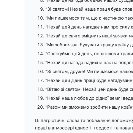
“Нехай ця нагода об’єднає наших сусідів 
“Зі святом! Нехай наша праця буде сповн
“Ми пишаємося тим, що є частиною такої
“Нехай цей день нагадає нам про силу єд
“Нехай це свято зміцнить наші зв’язки як 
“Ми зобов’язані будувати кращу країну д
“Святкуймо цей день, поважаючи традиці
“Нехай ця нагода надихне нас на подал
“Зі святом, друже! Ми пишаємося нашою 
“Нехай цей День праці буде нагадування
“Вітаю зі святом! Нехай цей день буде с
“Нехай наша любов до рідної землі веде
“Разом ми зможемо зробити нашу країн
Ці патріотичні слова та побажання допоможут
праці в атмосфері єдності, гордості та пова