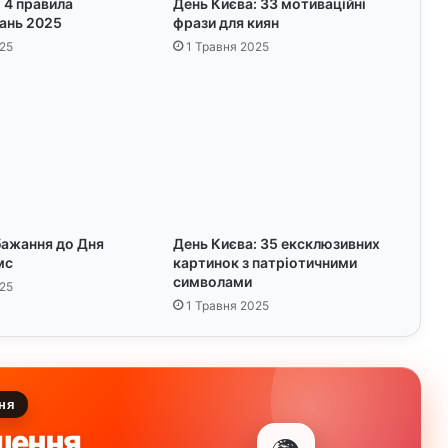
 4 правила
День Києва: 33 мотиваційні
у
тань 2025
фрази для киян
л
25
1 Травня 2025
і
н
г
у
:
З
а
х
и
бажання до Дня
День Києва: 35 ексклюзивних
с
мс
картинок з патріотичними
т
символами
25
д
1 Травня 2025
у
ш
і
ня
шення