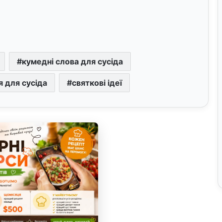
кумедні слова для сусіда
 для сусіда
святкові ідеї