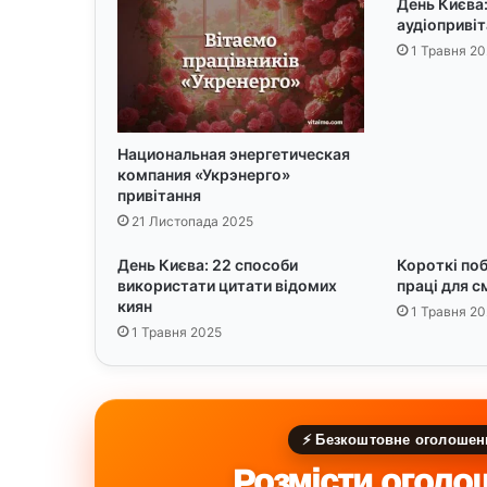
День Києва:
л
аудіоприві
я
1 Травня 20
с
о
ц
м
е
Национальная энергетическая
компания «Укрэнерго»
р
привітання
е
ж
21 Листопада 2025
День Києва: 22 способи
Короткі по
використати цитати відомих
праці для с
киян
1 Травня 20
1 Травня 2025
⚡ Безкоштовне оголошен
Розмісти оголо