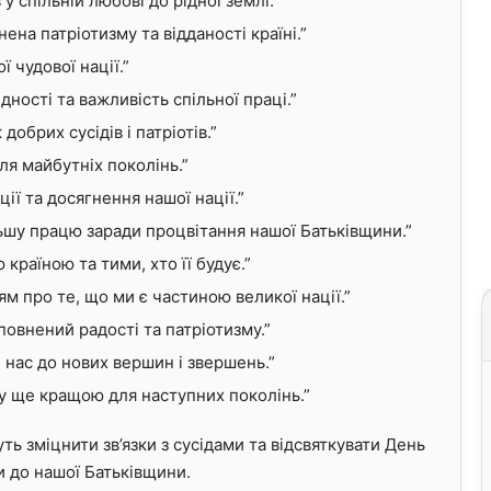
у спільній любові до рідної землі.”
ена патріотизму та відданості країні.”
 чудової нації.”
ності та важливість спільної праці.”
добрих сусідів і патріотів.”
ля майбутніх поколінь.”
ї та досягнення нашої нації.”
ьшу працю заради процвітання нашої Батьківщини.”
країною та тими, хто її будує.”
м про те, що ми є частиною великої нації.”
повнений радості та патріотизму.”
 нас до нових вершин і звершень.”
у ще кращою для наступних поколінь.”
ь зміцнити зв’язки з сусідами та відсвяткувати День
ги до нашої Батьківщини.