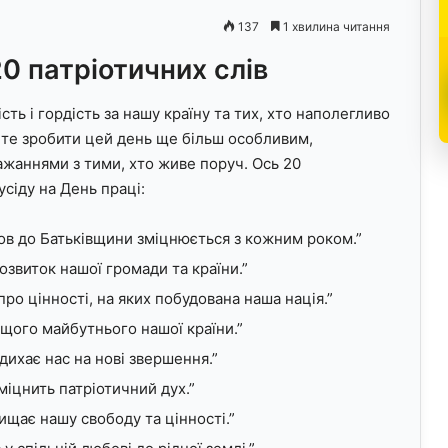
137
1 хвилина читання
20 патріотичних слів
ть і гордість за нашу країну та тих, хто наполегливо
жете зробити цей день ще більш особливим,
жаннями з тими, хто живе поруч. Ось 20
усіду на День праці:
ов до Батьківщини зміцнюється з кожним роком.”
озвиток нашої громади та країни.”
про цінності, на яких побудована наша нація.”
ащого майбутнього нашої країни.”
дихає нас на нові звершення.”
зміцнить патріотичний дух.”
ищає нашу свободу та цінності.”