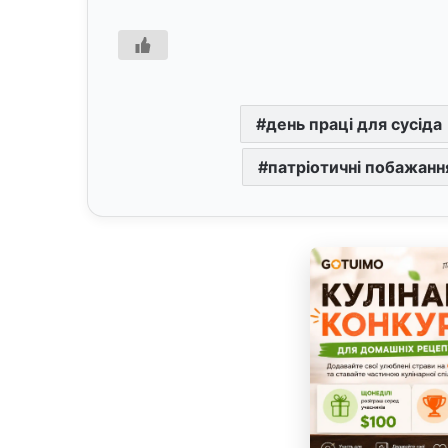
день праці для сусіда
патріотичні побажання