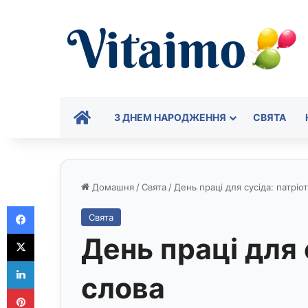
ГОЛОВНА
З ДНЕМ НАРОДЖЕННЯ
СВЯТА
Домашня
/
Свята
/
День праці для сусіда: патріо
Facebook
Свята
X
День праці для 
LinkedIn
слова
Pinterest