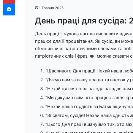
Messenger
1 Травня 2025
День праці для сусіда: 
День праці – чудова нагода висловити вдячніс
працює для її процвітання. Як сусід, ви мо
обмінявшись патріотичними словами та поба
патріотичних слів і фраз, які можна сказати с
“Щасливого Дня праці! Нехай наша люб
“Дякую вам за вашу працю та внесок у р
“Нехай ця святкова нагода нагадає нам 
“Ми дякуємо всім, хто працює задля кр
“Нехай наша гордість за Батьківщину на
“Зі святом, сусіде! Нехай наша єдність 
“Цього Дня праці вшануймо тих, хто зах