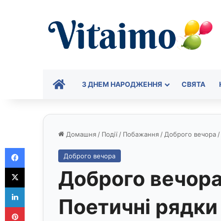
ГОЛОВНА
З ДНЕМ НАРОДЖЕННЯ
СВЯТА
Домашня
/
Події
/
Побажання
/
Доброго вечора
/
Facebook
Доброго вечора
X
Доброго вечора
LinkedIn
Поетичні рядки
Pinterest