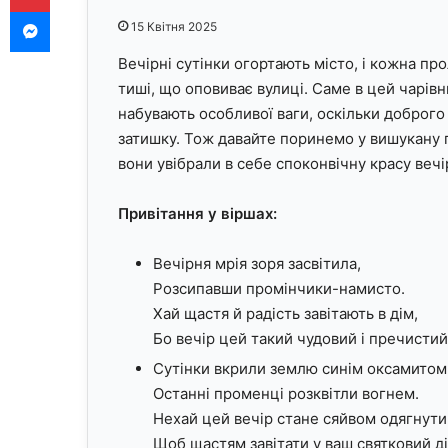
Messenger
15 Квітня 2025
Вечірні сутінки огортають місто, і кожна п
тиші, що оповиває вулиці. Саме в цей чарів
набувають особливої ваги, оскільки доброг
затишку. Тож давайте поринемо у вишукану 
вони увібрали в себе споконвічну красу вечір
Привітання у віршах:
Вечірня мрія зоря засвітила,
Розсипавши промінчики-намисто.
Хай щастя й радість завітають в дім,
Бо вечір цей такий чудовий і пречистий
Сутінки вкрили землю синім оксамитом
Останні променці розквітли вогнем.
Нехай цей вечір стане сяйвом одягнути
Щоб щастям завітати у ваш святковий ді