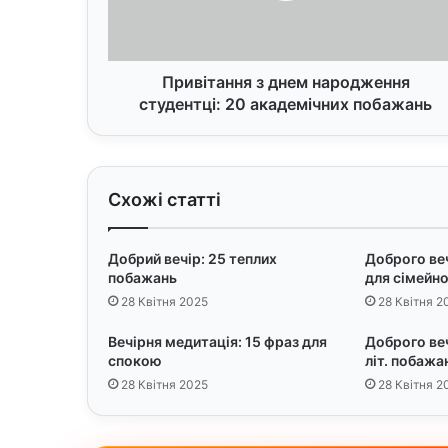
а
н
н
я
Привітання з днем народження
з
студентці: 20 академічних побажань
д
н
е
м
Схожі статті
н
а
р
Добрий вечір: 25 теплих
Доброго веч
о
побажань
для сімейн
д
28 Квітня 2025
28 Квітня 2
ж
е
Вечірня медитація: 15 фраз для
Доброго ве
н
спокою
літ. побажа
н
28 Квітня 2025
28 Квітня 2
я
с
т