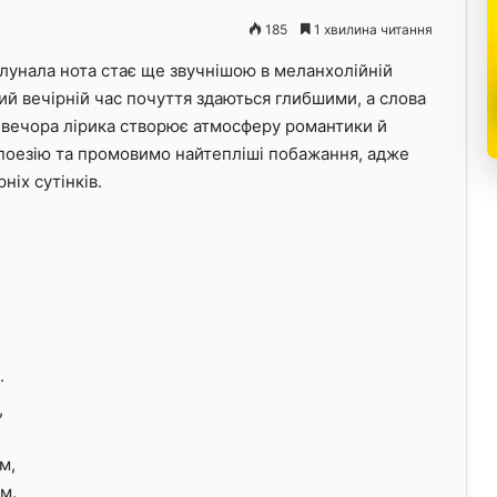
185
1 хвилина читання
ролунала нота стає ще звучнішою в меланхолійній
ний вечірній час почуття здаються глибшими, а слова
о вечора лірика створює атмосферу романтики й
поезію та промовимо найтепліші побажання, адже
ніх сутінків.
.
,
м,
м.