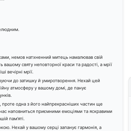
елюдним.
нками, немов натхненний митець намалював свій
ь вашому святу неповторної краси та радості, а мрії
ші вечірні мрії.
ошуючи до затишку й умиротворення. Нехай цей
ійну атмосферу у вашому домі, де панує
унків.
, проте одна з його найпрекрасніших частин ще
 час наповниться приємними емоціями та яскравими
ій пам’яті.
окою. Нехай у вашому серці запанує гармонія, а