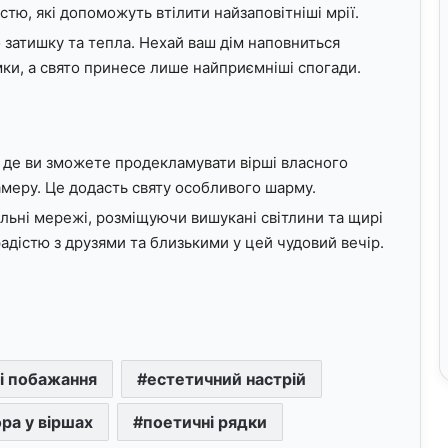
тю, які допоможуть втілити найзаповітніші мрії.
 затишку та тепла. Нехай ваш дім наповниться
ки, а свято принесе лише найприємніші спогади.
, де ви зможете продекламувати вірші власного
амеру. Це додасть святу особливого шарму.
льні мережі, розміщуючи вишукані світлини та щирі
радістю з друзями та близькими у цей чудовий вечір.
і побажання
естетичний настрій
ра у віршах
поетичні рядки