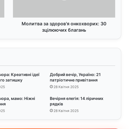
а
з
а
з
Молитва за здоров'я онкохворих: 30
д
зцілюючих благань
о
р
о
в
'
я
о
ора: Креативні ідеї
Добрий вечір, Україно: 21
н
ого затишку
патріотичне привітання
к
025
28 Квітня 2025
о
х
чора, мамо: Ніжні
Вечірня елегія: 14 ліричних
в
ння
рядків
о
025
28 Квітня 2025
р
и
х