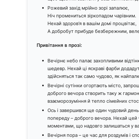
Рожевий захід мрійно зорі запалює,
Ніч промениться зіркопадом чарівним.
Нехай здоров’я в вашім домі процвітає,
А добробут прибуде безбережним, вел
Привітання в прозі:
Вечірнє небо палає захопливими відті
шедевр. Нехай ці яскраві фарби додадут
здійсняться так само чудово, як найпалкі
Вечірні сутінки огортають місто, запр
доброго вечора створить таку ж гармон
взаєморозуміння й тепло сімейних стос
Ось і завершився ще один чудовий день
попереду – доброго вечора. Нехай цей
моментами, що надовго залишаться у ваш
Вечірня пора – це час для роздумів і сп