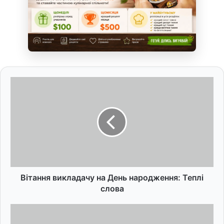
В
і
т
а
н
н
я
в
и
к
Вітання викладачу на День народження: Теплі
л
слова
а
д
Щ
а
о