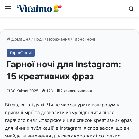
Меню
S
Домашня
/
Події
/
Побажання
/
Гарної ночі
Гарної ночі
Гарної ночі для Instagram:
15 креативних фраз
30 Квітня 2025
123
2 хвилин читання
Вітаю, світлі душі! Чи не час занурити ваш розум у
приємні мрії та дозволити йому відпочити після
гарячого дня? Створюючи цей список креативних фраз
для нічних публікацій в Instagram, я сподіваюся, що ви
знайдете натхнення для своїх коротких і солодких