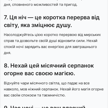
дня, сповненого можливостей та пригод.
7. Ця ніч — це коротка перерва від
світу, яка зміцнює душу.
Насолоджуйтесь цією коротко перервою від мирських
справ та дозвольте своїй душі відновити сили. Нехай
спокій ночі зарядить вас енергією для завтрашнього
дня.
8. Нехай цей місячний серпанок
огорне вас своєю магією.
Відчуйте чари місячного світла, що падає на все
навколо, мов ніжний серпанок. Нехай його магія огорне
вас своїм спокоєм та таємничістю.
9. Час ночі — це ваш власний