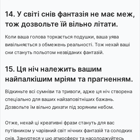
14. У світі снів фантазія не має меж,
тож дозвольте їй вільно літати.
Коли ваша голова торкається подушки, ваша уява
вивільняється з обмежень реальності. Тож нехай ваші
сни стануть польотом незвіданих фантазій.
15. Ця ніч належить вашим
найпалкішим мріям та прагненням.
Відкиньте всі сумніви та тривоги, адже ця ніч створена
спеціально для ваших найзаповітніших бажань.
Дозвольте їм вільно дихати під зоряним небом.
Отже, нехай ці креативні фрази стануть для вас
путівником у чарівний світ нічних фантазій та солодких
снів. Зануртеся у цю атмосферу та насолоджуйтесь