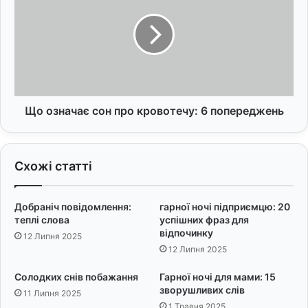
ч
о
у
з
н
н
а
а
Д
ч
е
а
н
є
ь
с
Що означає сон про кровотечу: 6 попереджень
н
о
а
н
р
п
Схожі статті
о
р
д
о
ж
к
Добраніч повідомлення:
гарної ночі підприємцю: 20
е
р
теплі слова
успішних фраз для
н
о
відпочинку
12 Липня 2025
н
в
12 Липня 2025
я
о
:
т
Солодких снів побажання
Гарної ночі для мами: 15
Т
е
зворушливих слів
11 Липня 2025
е
ч
1 Травня 2025