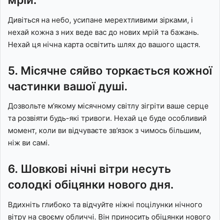
мрій.
Дивіться на небо, усипане мерехтливими зірками, і
нехай кожна з них веде вас до нових мрій та бажань.
Нехай ця нічна карта освітить шлях до вашого щастя.
5. Місячне сяйво торкається кожної
частинки вашої душі.
Дозвольте м’якому місячному світлу зігріти ваше серце
та розвіяти будь-які тривоги. Нехай це буде особливий
момент, коли ви відчуваєте зв’язок з чимось більшим,
ніж ви самі.
6. Шовкові нічні вітри несуть
солодкі обіцянки нового дня.
Вдихніть глибоко та відчуйте ніжні поцілунки нічного
вітру на своєму обличчі. Він приносить обіцянки нового