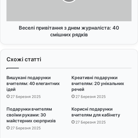
я
і
З
п
м
р
і
и
ц
в
Веселі привітання з днем журналіста: 40
н
і
смішних рядків
е
т
н
а
н
н
Схожі статті
я
н
В
я
і
з
Вишукані подарунки
Креативні подарунки
р
д
вчителям: 40 елегантних
вчителям: 20 унікальних
и
н
ідей
речей
е
27 Березня 2025
27 Березня 2025
м
ж
Подарунки вчителям
Корисні подарунки
у
своїми руками: 30
вчителям для кабінету
р
майстерних сюрпризів
27 Березня 2025
н
27 Березня 2025
а
л