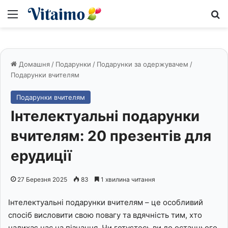
Меню
S
Домашня
/
Подарунки
/
Подарунки за одержувачем
/
Подарунки вчителям
Подарунки вчителям
Інтелектуальні подарунки
вчителям: 20 презентів для
ерудиції
27 Березня 2025
83
1 хвилина читання
Інтелектуальні подарунки вчителям – це особливий
спосіб висловити свою повагу та вдячність тим, хто
надихає нас на пізнання. Чи готуєтесь ви до останнього