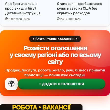
Як обрати чоловічі
Grandcar — как безопасно
кросівки для бігу?
купить авто из США без
Детальна інструкція
скрытых расходов
2 Лютого 2026
23 Січня 2026
⚡ Безкоштовне оголошення
Розмісти оголошення
у своєму регіоні або по всьому
світу
Продаж, послуги, робота, житло, речі, бізнес і приватні
пропозиції — почни вже сьогодні.
🌍
+ ДОДАТИ ОГОЛОШЕННЯ
РОБОТА • ВАКАНСІЇ