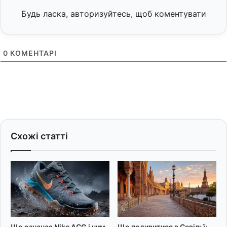
Будь ласка, авторизуйтесь, щоб коментувати
0
КОМЕНТАРІ
Схожі статті
Що означає Nike ACG і чим
Що подивитися в Севільї: