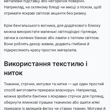
металевій підставці або негорючій поверхні.
Наприклад, на скляному блюді чи мисці з піском, щоб
отримати яскраві світлові акценти без ризику.
Крім бенгальського вогника, для додаткового блиску
можна використати маленькі світлодіодні гірлянди,
свічки в скляних банках або лампи з теплим світлом.
Вони роблять декор живим, додають глибини й
підкреслюють красу простих матеріалів.
Використання текстилю і
ниток
Тканини, стрічки, мотузки та нитки — ще один простий
спосіб виготовити прикраси власноруч. Наприклад,
можна зробити бантики з яскравих стрічок для гірлянд,
обернути ялинкові іграшки тканиною або зшити м’які
прикраси із залишків фетру чи старих тканин. Мотузки й