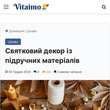
Меню
S
Домашня
/
Цікаво
Цікаво
Святковий декор із
підручних матеріалів
30 Грудня 2025
0
628
2 хвилин читання