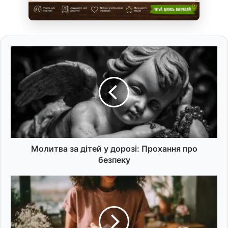
Молитва
за
дітей
у
дорозі:
Прохання
про
безпеку
Молитва за дітей у дорозі: Прохання про
безпеку
Сучасні
подарунки
для
поціновувачів
якісного