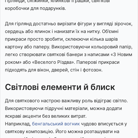
гірлянди, сніжинки, ялинкові іграшки, святкові
коробочки для подарунків.
Для гірлянд достатньо вирізати фігури у вигляді зірочок,
сердець або ялинок і нанизати їх на нитку. Об’ємні
прикраси просто зробити, склеюючи кілька шарів
картону або паперу. Використовуючи кольоровий папір,
легко створювати святкові банери з написами «З Новим
роком» або «Веселого Різдва». Паперові прикраси
підходять для вікон, дверей, стін і фотозон.
Світлові елементи й блиск
Для святкового настрою важливу роль відіграє світло.
Використовуючи підручні матеріали, можна додати
яскраві акценти без великих витрат.
Наприклад,
бенгальський вогник
чудово вписується у
святкову композицію. Його можна розташувати на