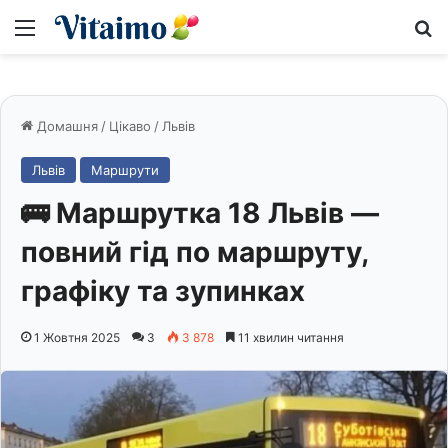
Меню
S
Домашня
/
Цікаво
/
Львів
Львів
Маршрути
🚌 Маршрутка 18 Львів —
повний гід по маршруту,
графіку та зупинках
1 Жовтня 2025
3
3 878
11 хвилин читання