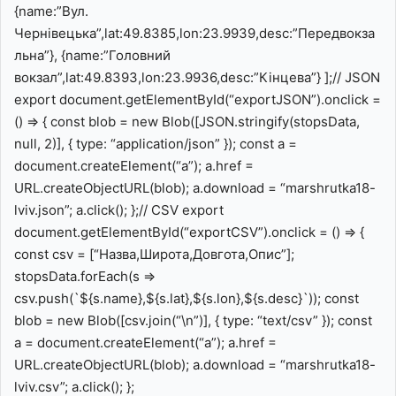
{name:”Вул.
Чернівецька”,lat:49.8385,lon:23.9939,desc:”Передвокза
льна”}, {name:”Головний
вокзал”,lat:49.8393,lon:23.9936,desc:”Кінцева”} ];// JSON
export document.getElementById(“exportJSON”).onclick =
() => { const blob = new Blob([JSON.stringify(stopsData,
null, 2)], { type: “application/json” }); const a =
document.createElement(“a”); a.href =
URL.createObjectURL(blob); a.download = “marshrutka18-
lviv.json”; a.click(); };// CSV export
document.getElementById(“exportCSV”).onclick = () => {
const csv = [“Назва,Широта,Довгота,Опис”];
stopsData.forEach(s =>
csv.push(`${s.name},${s.lat},${s.lon},${s.desc}`)); const
blob = new Blob([csv.join(“\n”)], { type: “text/csv” }); const
a = document.createElement(“a”); a.href =
URL.createObjectURL(blob); a.download = “marshrutka18-
lviv.csv”; a.click(); };