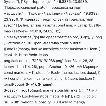
будівлі.”], [“Вул. Чернівецька”, 49.8385, 23.9939,
“Передвокзальний район, пересадки на інші
маршрути.”], [“Головний залізничний вокзал”, 49.8393,
23.9936, “Кінцева зупинка, головний транспортний
вузол.”] ];// Ініціалізація карти const map = L.map(‘bus18-
map’).setView([49.818, 24.02], 12);
L.tileLayer(‘https://{s}.tile.openstreetmap.org/{z}/{x}/{y}.png
’, { attribution: ‘© OpenStreetMap contributors’
}).addTo(map);// Іконка автобуса const busIcon = L.icon({
iconUrl: “https://cdn-icons-
png.flaticon.com/512/61/61088.png”, iconSize: [28, 28],
iconAnchor: [14, 28], popupAnchor: [0, -26] });// Маркери
const markers = []; stops.forEach(([name, lat, lon, desc], i)
=> { const marker = L.marker([lat, lon], { icon: busIcon })
.bindPopup(`
${i+1}. ${name}
${desc}`) .addTo(map); markers.push(marker); });// Лінія
маршруту L.polyline(stops.map(s => [s[1], s[2]]), { color:
“#0078ff”, weight: 4, opacity: 0.8 }).addTo(map);//