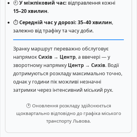
🕘
У міжпіковий час:
відправлення кожні
15–20 хвилин
.
⏱️
Середній час у дорозі:
35–40 хвилин
,
залежно від трафіку та часу доби.
Зранку маршрут переважно обслуговує
напрямок
Сихів → Центр
, а ввечері — у
зворотному напрямку
Центр → Сихів
. Водії
дотримуються розкладу максимально точно,
однак у години пік можливі незначні
затримки через інтенсивний міський рух.
🕐 Оновлення розкладу здійснюється
щоквартально відповідно до графіка міського
транспорту Львова.