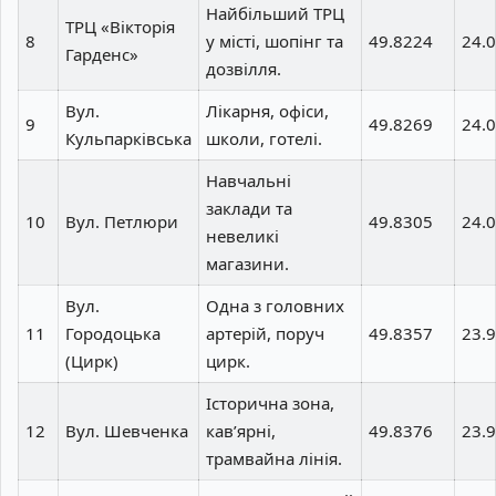
Найбільший ТРЦ
ТРЦ «Вікторія
8
у місті, шопінг та
49.8224
24.
Гарденс»
дозвілля.
Вул.
Лікарня, офіси,
9
49.8269
24.
Кульпарківська
школи, готелі.
Навчальні
заклади та
10
Вул. Петлюри
49.8305
24.
невеликі
магазини.
Вул.
Одна з головних
11
Городоцька
артерій, поруч
49.8357
23.
(Цирк)
цирк.
Історична зона,
12
Вул. Шевченка
кав’ярні,
49.8376
23.
трамвайна лінія.