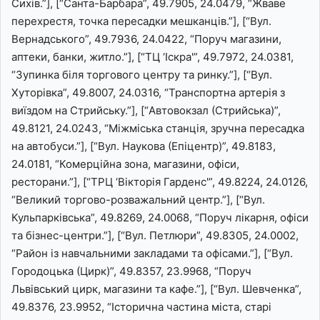
Сихів.”], [“Санта-Барбара”, 49.7905, 24.0479, “Жваве
перехрестя, точка пересадки мешканців.”], [“Вул.
Вернадського”, 49.7936, 24.0422, “Поруч магазини,
аптеки, банки, житло.”], [“ТЦ ‘Іскра'”, 49.7972, 24.0381,
“Зупинка біля торгового центру та ринку.”], [“Вул.
Хуторівка”, 49.8007, 24.0316, “Транспортна артерія з
виїздом на Стрийську.”], [“Автовокзал (Стрийська)”,
49.8121, 24.0243, “Міжміська станція, зручна пересадка
на автобуси.”], [“Вул. Наукова (Епіцентр)”, 49.8183,
24.0181, “Комерційна зона, магазини, офіси,
ресторани.”], [“ТРЦ ‘Вікторія Гарденс'”, 49.8224, 24.0126,
“Великий торгово-розважальний центр.”], [“Вул.
Кульпарківська”, 49.8269, 24.0068, “Поруч лікарня, офіси
та бізнес-центри.”], [“Вул. Петлюри”, 49.8305, 24.0002,
“Район із навчальними закладами та офісами.”], [“Вул.
Городоцька (Цирк)”, 49.8357, 23.9968, “Поруч
Львівський цирк, магазини та кафе.”], [“Вул. Шевченка”,
49.8376, 23.9952, “Історична частина міста, старі