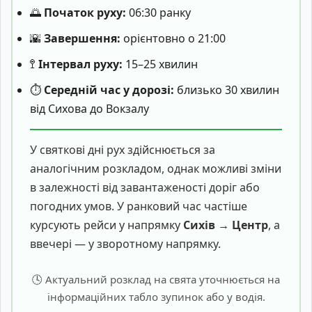
🌅
Початок руху:
06:30 ранку
🌇
Завершення:
орієнтовно о 21:00
🚏
Інтервал руху:
15–25 хвилин
⏱️
Середній час у дорозі:
близько 30 хвилин
від Сихова до Вокзалу
У святкові дні рух здійснюється за
аналогічним розкладом, однак можливі зміни
в залежності від завантаженості доріг або
погодних умов. У ранковий час частіше
курсують рейси у напрямку
Сихів → Центр
, а
ввечері — у зворотному напрямку.
🕓 Актуальний розклад на свята уточнюється на
інформаційних табло зупинок або у водія.