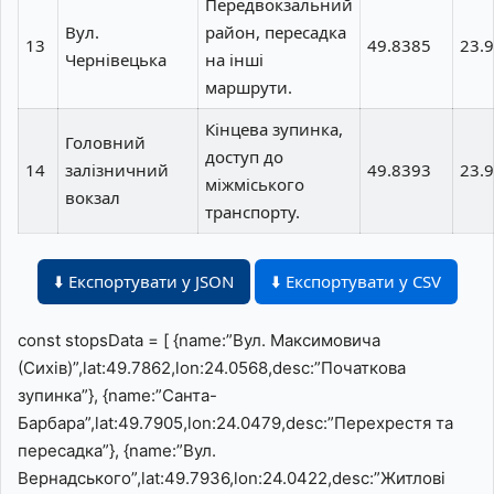
Передвокзальний
Вул.
район, пересадка
13
49.8385
23.
Чернівецька
на інші
маршрути.
Кінцева зупинка,
Головний
доступ до
14
залізничний
49.8393
23.
міжміського
вокзал
транспорту.
⬇️ Експортувати у JSON
⬇️ Експортувати у CSV
const stopsData = [ {name:”Вул. Максимовича
(Сихів)”,lat:49.7862,lon:24.0568,desc:”Початкова
зупинка”}, {name:”Санта-
Барбара”,lat:49.7905,lon:24.0479,desc:”Перехрестя та
пересадка”}, {name:”Вул.
Вернадського”,lat:49.7936,lon:24.0422,desc:”Житлові