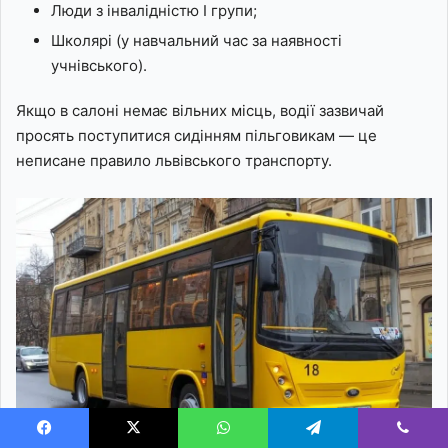
Люди з інвалідністю I групи;
Школярі (у навчальний час за наявності
учнівського).
Якщо в салоні немає вільних місць, водії зазвичай
просять поступитися сидінням пільговикам — це
неписане правило львівського транспорту.
Facebook
X
WhatsApp
Telegram
Viber