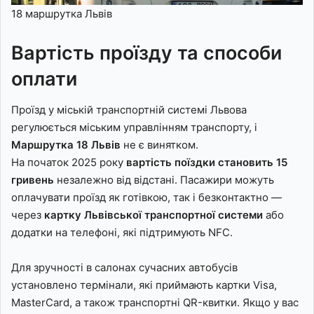
18 маршрутка Львів
Вартість проїзду та способи
оплати
Проїзд у міській транспортній системі Львова
регулюється міським управлінням транспорту, і
Маршрутка 18 Львів
не є винятком.
На початок 2025 року
вартість поїздки становить 15
гривень
незалежно від відстані. Пасажири можуть
оплачувати проїзд як готівкою, так і безконтактно —
через
картку Львівської транспортної системи
або
додатки на телефоні, які підтримують NFC.
Для зручності в салонах сучасних автобусів
установлено термінали, які приймають картки Visa,
MasterCard, а також транспортні QR-квитки. Якщо у вас