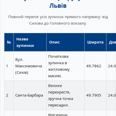
Львів
Повний перелік усіх зупинок прямого напрямку: від
Сихова до Головного вокзалу.
Назва
№
Опис
Широта
Дов
зупинки
Початкова
Вул.
зупинка в
1
Максимовича
49.7862
24.
житловому
(Сихів)
масиві.
Велике
перехрестя,
2
Санта-Барбара
49.7905
24.
зручна точка
пересадки.
Магазини,