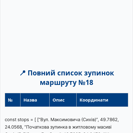
📍 Повний список зупинок
маршруту №18
№
Назва
Опис
Координати
const stops = [ [“Вул. Максимовича (Сихів)”, 49.7862,
24.0568, “Початкова зупинка в житловому масиві