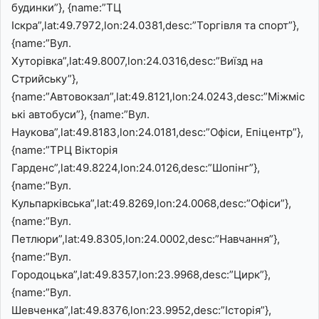
будинки”}, {name:”ТЦ
Іскра”,lat:49.7972,lon:24.0381,desc:”Торгівля та спорт”},
{name:”Вул.
Хуторівка”,lat:49.8007,lon:24.0316,desc:”Виїзд на
Стрийську”},
{name:”Автовокзал”,lat:49.8121,lon:24.0243,desc:”Міжміс
ькі автобуси”}, {name:”Вул.
Наукова”,lat:49.8183,lon:24.0181,desc:”Офіси, Епіцентр”},
{name:”ТРЦ Вікторія
Гарденс”,lat:49.8224,lon:24.0126,desc:”Шопінг”},
{name:”Вул.
Кульпарківська”,lat:49.8269,lon:24.0068,desc:”Офіси”},
{name:”Вул.
Петлюри”,lat:49.8305,lon:24.0002,desc:”Навчання”},
{name:”Вул.
Городоцька”,lat:49.8357,lon:23.9968,desc:”Цирк”},
{name:”Вул.
Шевченка”,lat:49.8376,lon:23.9952,desc:”Історія”},