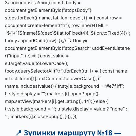
Заповнення таблиці const tbody =
document.getElementById(“stopsBody”);
stops.forEach(([name, lat, lon, desc], i) => { const row =
document.createElement(“tr”); row.innerHTML =
`${i+1}${name}${desc}${lat.toFixed(4)}, ${lon.toFixed(4)}`;
tbody.appendChild(row); });// 🔍 Пошук
document.getElementById(“stopSearch”).addEventListene
r(“input”, (e) => { const value =
e.target.value.toLowerCase();
tbody.querySelectorAll(“tr”).forEach((tr, i) => { const name
= tr.children[1].textContent.toLowerCase(); if
(name.includes(value)) { tr.style.background = “#e7f1ff”;
tr.style.display = “”; markers[i].openPopup();
map.setView(markers[i].getLatLng(), 14); } else {
tr.style.background = “”; tr.style.display = value ? “none” :
“”; markers[i].closePopup(); } }); });
📍 Зупинки маршруту №18 —