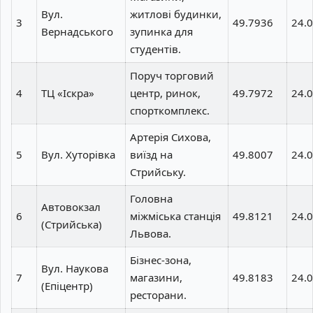
Вул.
житлові будинки,
3
49.7936
24.
Вернадського
зупинка для
студентів.
Поруч торговий
4
ТЦ «Іскра»
центр, ринок,
49.7972
24.
спорткомплекс.
Артерія Сихова,
5
Вул. Хуторівка
виїзд на
49.8007
24.
Стрийську.
Головна
Автовокзал
6
міжміська станція
49.8121
24.
(Стрийська)
Львова.
Бізнес-зона,
Вул. Наукова
7
магазини,
49.8183
24.
(Епіцентр)
ресторани.