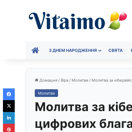
ГОЛОВНА
З ДНЕМ НАРОДЖЕННЯ
СВЯТА
Домашня
/
Віра
/
Молитви
/
Молитва за кібервійс
Facebook
Молитви
X
Молитва за кібе
LinkedIn
цифрових благ
Pinterest