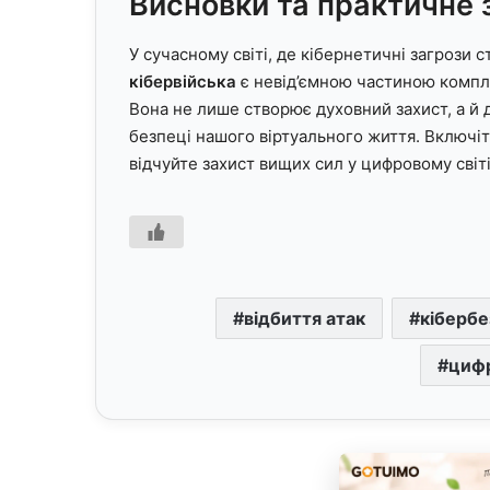
Висновки та практичне 
У сучасному світі, де кібернетичні загрози
кібервійська
є невід’ємною частиною компл
Вона не лише створює духовний захист, а й д
безпеці нашого віртуального життя. Включіт
відчуйте захист вищих сил у цифровому світі
відбиття атак
кібербе
цифр