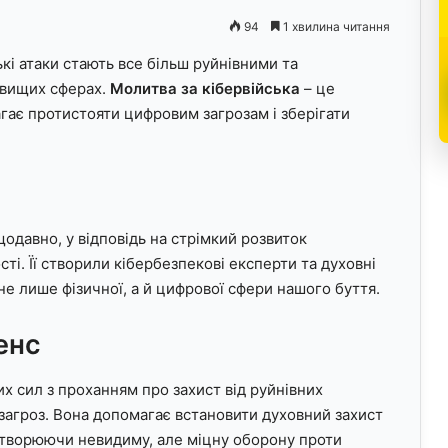
94
1 хвилина читання
кі атаки стають все більш руйнівними та
 вищих сферах.
Молитва за кібервійська
– це
гає протистояти цифровим загрозам і зберігати
одавно, у відповідь на стрімкий розвиток
ті. Її створили кібербезпекові експерти та духовні
не лише фізичної, а й цифрової сфери нашого буття.
енс
их сил з проханням про захист від руйнівних
х загроз. Вона допомагає встановити духовний захист
створюючи невидиму, але міцну оборону проти