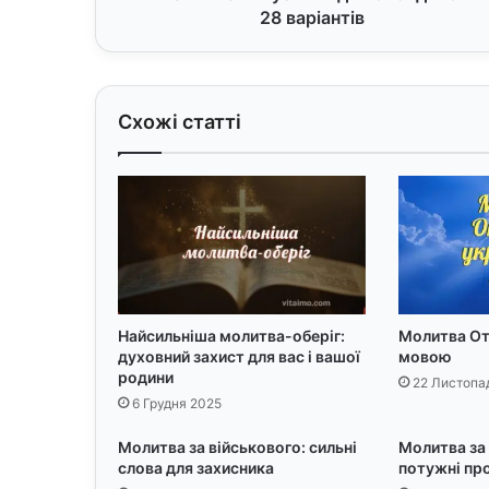
п
28 варіантів
у
с
к
н
Схожі статті
и
й
д
л
я
б
л
о
н
д
Найсильніша молитва-оберіг:
Молитва От
духовний захист для вас і вашої
мовою
и
родини
н
22 Листопа
о
6 Грудня 2025
к
Молитва за військового: сильні
Молитва за 
:
слова для захисника
потужні пр
2