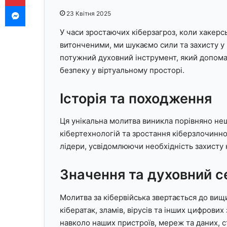
Messenger
23 Квітня 2025
У часи зростаючих кіберзагроз, коли хакерсь
витонченими, ми шукаємо сили та захисту у
потужний духовний інструмент, який допома
безпеку у віртуальному просторі.
Історія та походження
Ця унікальна молитва виникла порівняно нещ
кібертехнологій та зростання кіберзлочиннос
лідери, усвідомлюючи необхідність захисту 
Значення та духовний с
Молитва за кібервійська звертається до вищ
кібератак, зламів, вірусів та інших цифрови
навколо наших пристроїв, мереж та даних, 