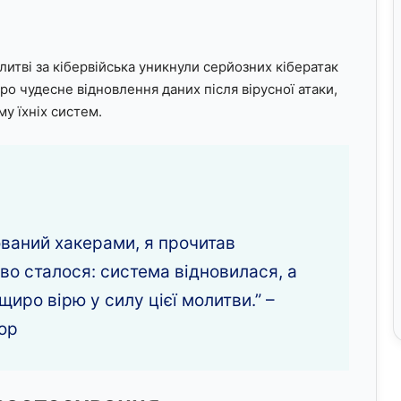
литві за кібервійська уникнули серйозних кібератак
про чудесне відновлення даних після вірусної атаки,
у їхніх систем.
ований хакерами, я прочитав
иво сталося: система відновилася, а
щиро вірю у силу цієї молитви.” –
ор