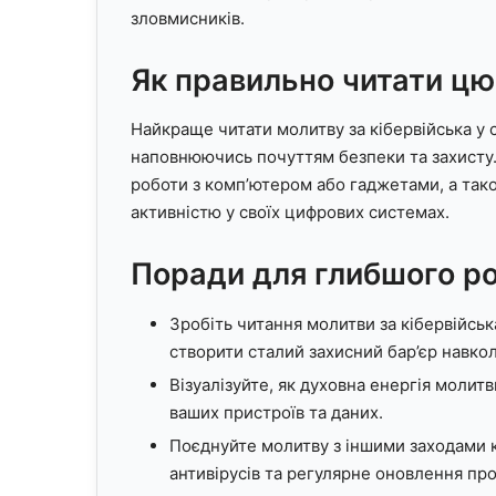
зловмисників.
Як правильно читати цю
Найкраще читати молитву за кібервійська у с
наповнюючись почуттям безпеки та захисту.
роботи з комп’ютером або гаджетами, а тако
активністю у своїх цифрових системах.
Поради для глибшого р
Зробіть читання молитви за кібервійсь
створити сталий захисний бар’єр навко
Візуалізуйте, як духовна енергія моли
ваших пристроїв та даних.
Поєднуйте молитву з іншими заходами к
антивірусів та регулярне оновлення пр