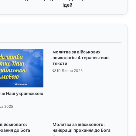
ж
ідей
е
н
н
я
Д
е
м
молитва за військових
и
психологів: 4 терапевтичні
д
тексти
:
10 Липня 2025
1
5
в
е
че Наш українською
с
е
да 2025
л
и
військового:
Молитва за військового:
х
охання до Бога
найкращі прохання до Бога
і