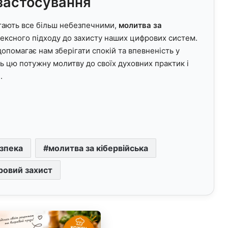
застосування
 стають все більш небезпечними,
молитва за
ексного підходу до захисту наших цифрових систем.
опомагає нам зберігати спокій та впевненість у
ь цю потужну молитву до своїх духовних практик і
.
зпека
молитва за кібервійська
овий захист