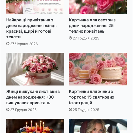
а
л
ь
Найкращі привітання з
Картинка для сестри з
н
днем народження жінці:
днем народження: 25
и
красиві, щирі й готові
теплих привітань
х
тексти
27 Грудня 2025
п
27 Червня 2026
о
б
а
ж
а
н
ь
Жінці вишукані листівки з
Картинки для жінки з
днем народження: +30
тортом: 15 святкових
вишуканих привітань
ілюстрацій
27 Грудня 2025
25 Грудня 2025