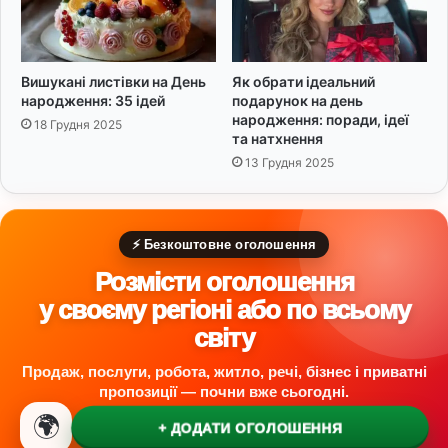
Вишукані листівки на День
Як обрати ідеальний
народження: 35 ідей
подарунок на день
народження: поради, ідеї
18 Грудня 2025
та натхнення
13 Грудня 2025
⚡ Безкоштовне оголошення
Розмісти оголошення
у своєму регіоні або по всьому
світу
Продаж, послуги, робота, житло, речі, бізнес і приватні
пропозиції — почни вже сьогодні.
🌍
+ ДОДАТИ ОГОЛОШЕННЯ