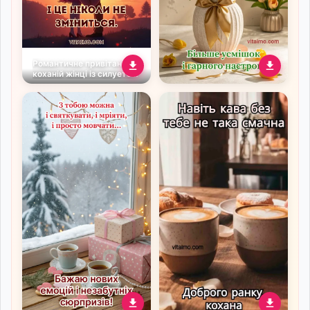
Романтичне привітання
коханій жінці із силуетом
пари на заході сонця
Вітальна листівка з Днем
народження з букетом
тюльпанів