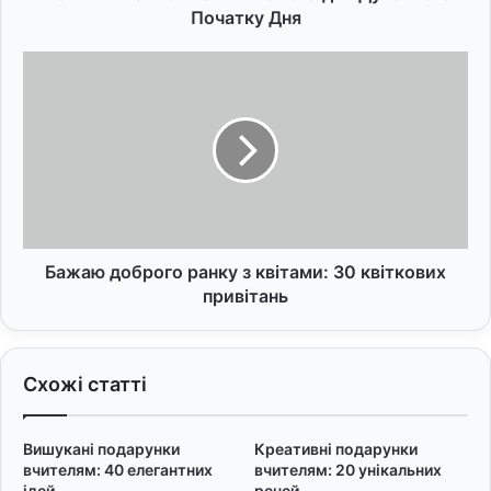
к
Початку Дня
о
в
Б
і
а
:
ж
С
а
и
ю
л
д
ь
о
н
б
і
р
С
о
Бажаю доброго ранку з квітами: 30 квіткових
л
г
привітань
о
о
в
р
а
а
Схожі статті
д
н
л
к
я
у
Вишукані подарунки
Креативні подарунки
Д
з
вчителям: 40 елегантних
вчителям: 20 унікальних
у
к
ідей
речей