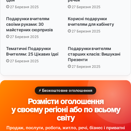
х
в
27 Березня 2025
27 Березня 2025
о
і
в
т
Подарунки вчителям
Корисні подарунки
н
а
своїми руками: 30
вчителям для кабінету
о
м
майстерних сюрпризів
27 Березня 2025
г
и
27 Березня 2025
о
:
П
3
Тематичні Подарунки
Подарунки вчителям
о
0
Вчителям: 25 Цікавих Ідеї
старших класів: Вишукані
ч
к
Презенти
27 Березня 2025
а
в
27 Березня 2025
т
і
к
т
у
к
Д
о
⚡ Безкоштовне оголошення
н
в
Розмісти оголошення
я
и
х
у своєму регіоні або по всьому
п
світу
р
и
Продаж, послуги, робота, житло, речі, бізнес і приватні