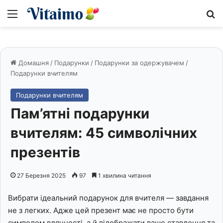
Меню
S
Домашня
/
Подарунки
/
Подарунки за одержувачем
/
Подарунки вчителям
Подарунки вчителям
Пам’ятні подарунки
вчителям: 45 символічних
презентів
27 Березня 2025
97
1 хвилина читання
Вибрати ідеальний подарунок для вчителя — завдання
не з легких. Адже цей презент має не просто бути
символом вдячності, а й відображати ваше ставлення та