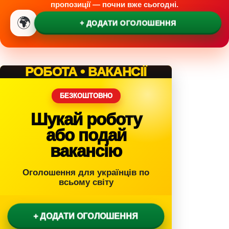
в
пропозиції — почни вже сьогодні.
і
🌍
т
+ ДОДАТИ ОГОЛОШЕННЯ
а
н
ь
РОБОТА • ВАКАНСІЇ
БЕЗКОШТОВНО
Шукай роботу
або подай
вакансію
Оголошення для українців по
всьому світу
+ ДОДАТИ ОГОЛОШЕННЯ