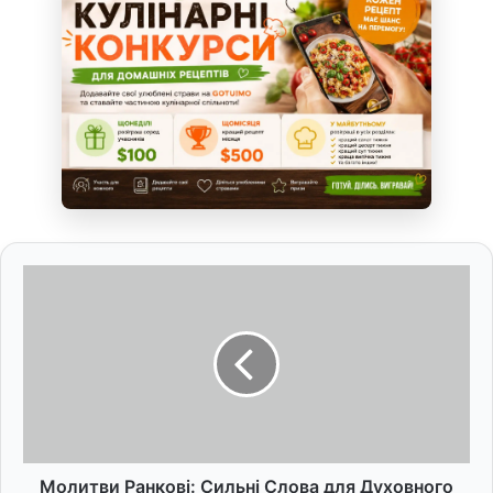
М
о
л
и
т
в
и
Р
а
н
Молитви Ранкові: Сильні Слова для Духовного