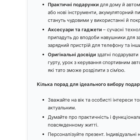
Практичні подарунки
для дому й автомо
або нові інструменти, акумуляторний п
стануть чудовими у використанні й пок
Аксесуари та гаджети
– сучасні техно
припадуть до вподоби навушники для з
зарядний пристрій для телефону та інш
Оригінальні досвіди
здатні подарувати 
гурту, урок з керування спортивним авт
які тато зможе розділити з сім’єю.
Кілька порад для ідеального вибору подар
Зважайте на вік та особисті інтереси т
актуальним.
Думайте про практичність і функціонал
повсякденному житті.
Персоналізуйте презент. Індивідуальні 