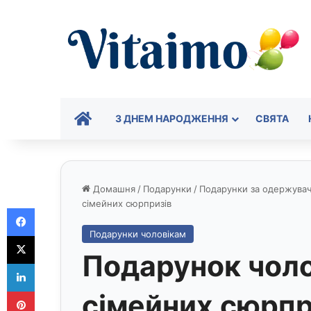
ГОЛОВНА
З ДНЕМ НАРОДЖЕННЯ
СВЯТА
Домашня
/
Подарунки
/
Подарунки за одержува
сімейних сюрпризів
Facebook
Подарунки чоловікам
X
Подарунок чоло
LinkedIn
Pinterest
сімейних сюрпр