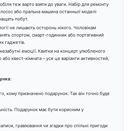
біля теж варто взяти до уваги. Набір для ремонту
илосос або пральна машина останньої моделі
ращать побут.
логії не лишають осторонь нікого. Чоловікам
анять спортом, смарт-годинник або портативний
их гаджетів.
незабутні емоції. Квитки на концерт улюбленого
о або квест-кімната – усе це варіанти активностей,
унка:
ого, кому призначено подарунок. Так він точно буде
ьність. Подарунок має бути корисним у
написи, гравіювання чи згадки про спільні пригоди