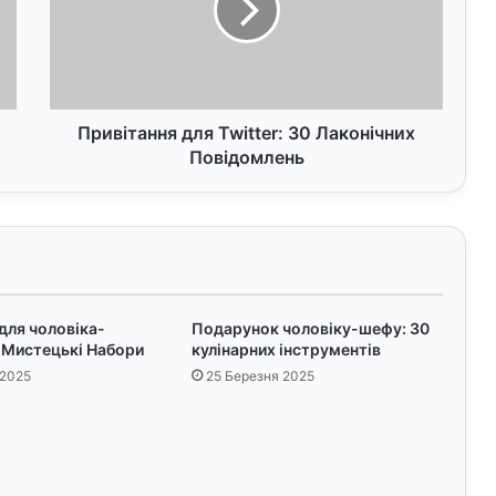
і
т
а
н
н
я
Привітання для Twitter: 30 Лаконічних
д
Повідомлень
л
я
T
w
i
t
t
для чоловіка-
Подарунок чоловіку-шефу: 30
e
 Мистецькі Набори
кулінарних інструментів
r
 2025
25 Березня 2025
:
3
0
Л
а