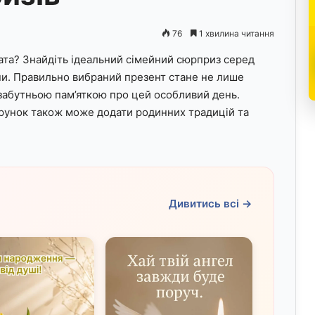
76
1 хвилина читання
ата? Знайдіть ідеальний сімейний сюрприз серед
одини. Правильно вибраний презент стане не лише
езабутньою пам’яткою про цей особливий день.
рунок також може додати родинних традицій та
Дивитись всі →