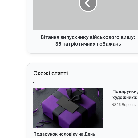
н
н
я
в
и
п
Вітання випускнику військового вишу:
у
35 патріотичних побажань
с
к
н
и
Схожі статті
к
у
в
Подарунки 
і
художника:
й
25 Березня
с
ь
к
о
в
Подарунок чоловіку на День