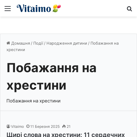
Меню
S
Домашня
/
Події
/
Народження дитини
/
Побажання на
хрестини
Побажання на
хрестини
Побажання на хрестини
Vitaimo
11 Березня 2025
21
Щирі слова на хрестини: 11 сердечних