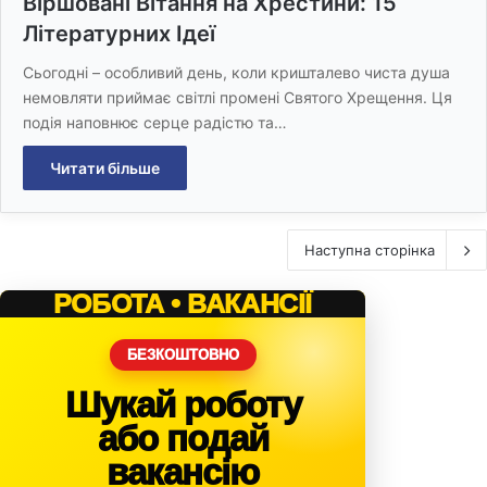
Віршовані Вітання на Хрестини: 15
Літературних Ідеї
Сьогодні – особливий день, коли кришталево чиста душа
немовляти приймає світлі промені Святого Хрещення. Ця
подія наповнює серце радістю та…
Читати більше
Наступна сторінка
РОБОТА • ВАКАНСІЇ
БЕЗКОШТОВНО
Шукай роботу
або подай
вакансію