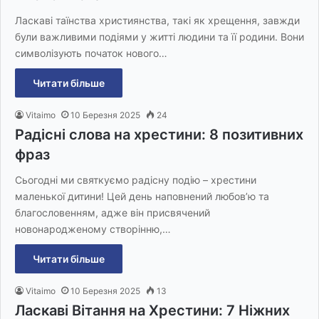
Ласкаві таїнства християнства, такі як хрещення, завжди
були важливими подіями у житті людини та її родини. Вони
символізують початок нового…
Читати більше
Vitaimo
10 Березня 2025
24
Радісні слова на хрестини: 8 позитивних
фраз
Сьогодні ми святкуємо радісну подію – хрестини
маленької дитини! Цей день наповнений любов’ю та
благословенням, адже він присвячений
новонародженому створінню,…
Читати більше
Vitaimo
10 Березня 2025
13
Ласкаві Вітання на Хрестини: 7 Ніжних