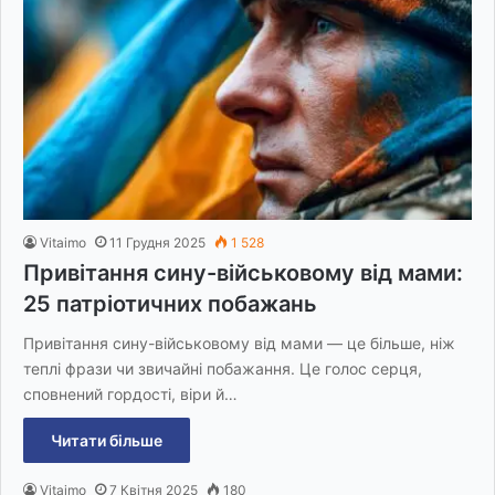
Vitaimo
11 Грудня 2025
1 528
Привітання сину-військовому від мами:
25 патріотичних побажань
Привітання сину-військовому від мами — це більше, ніж
теплі фрази чи звичайні побажання. Це голос серця,
сповнений гордості, віри й…
Читати більше
Vitaimo
7 Квітня 2025
180