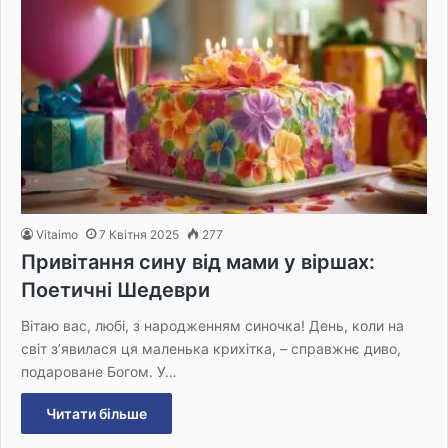
Vitaimo
7 Квітня 2025
277
Привітання сину від мами у віршах:
Поетичні Шедеври
Вітаю вас, любі, з народженням синочка! День, коли на
світ з’явилася ця маленька крихітка, – справжнє диво,
подароване Богом. У…
Читати більше