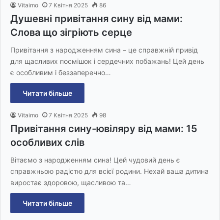
Vitaimo
7 Квітня 2025
86
Душевні привітання сину від мами:
Слова що зігріють серце
Привітання з народженням сина – це справжній привід
для щасливих посмішок і сердечних побажань! Цей день
є особливим і беззаперечно…
Читати більше
Vitaimo
7 Квітня 2025
98
Привітання сину-ювіляру від мами: 15
особливих слів
Вітаємо з народженням сина! Цей чудовий день є
справжньою радістю для всієї родини. Нехай ваша дитина
виростає здоровою, щасливою та…
Читати більше