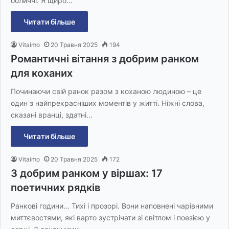
обличчі. Я щиро…
Читати більше
Vitaimo
20 Травня 2025
194
Романтичні вітання з добрим ранком
для коханих
Починаючи свій ранок разом з коханою людиною – це
один з найпрекрасніших моментів у житті. Ніжні слова,
сказані вранці, здатні…
Читати більше
Vitaimo
20 Травня 2025
172
З добрим ранком у віршах: 17
поетичних рядків
Ранкові години… Тихі і прозорі. Вони наповнені чарівними
миттєвостями, які варто зустрічати зі світлом і поезією у