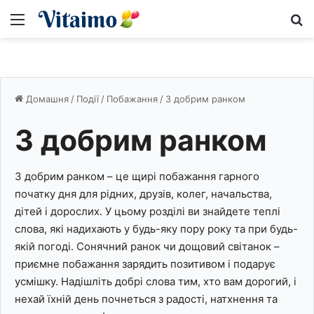
Меню
S
Домашня
/
Події
/
Побажання
/
З добрим ранком
З добрим ранком
З добрим ранком – це щирі побажання гарного
початку дня для рідних, друзів, колег, начальства,
дітей і дорослих. У цьому розділі ви знайдете теплі
слова, які надихають у будь-яку пору року та при будь-
якій погоді. Сонячний ранок чи дощовий світанок –
приємне побажання зарядить позитивом і подарує
усмішку. Надішліть добрі слова тим, хто вам дорогий, і
нехай їхній день почнеться з радості, натхнення та