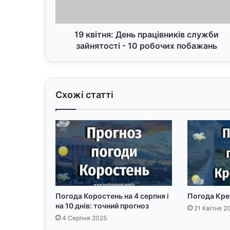
-
10
робочих
побажань
19 квітня: День працівників служби
зайнятості - 10 робочих побажань
Схожі статті
Погода Коростень на 4 серпня і
Погода Крем
на 10 днів: точний прогноз
21 Квітня 2
4 Серпня 2025