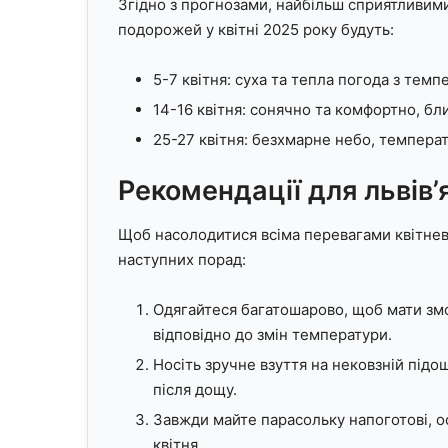
Згідно з прогнозами, найбільш сприятливими 
подорожей у квітні 2025 року будуть:
5-7 квітня: суха та тепла погода з тем
14-16 квітня: сонячно та комфортно, бл
25-27 квітня: безхмарне небо, темпера
Рекомендації для львів’
Щоб насолодитися всіма перевагами квітнев
наступних порад:
Одягайтеся багатошарово, щоб мати змо
відповідно до змін температури.
Носіть зручне взуття на нековзній підо
після дощу.
Завжди майте парасольку напоготові, ос
квітня.