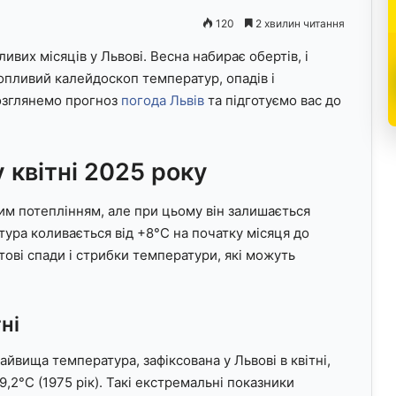
120
2 хвилин читання
ивих місяців у Львові. Весна набирає обертів, і
опливий калейдоскоп температур, опадів і
розглянемо прогноз
погода Львів
та підготуємо вас до
квітні 2025 року
им потеплінням, але при цьому він залишається
ура коливається від +8°C на початку місяця до
тові спади і стрибки температури, які можуть
ні
айвища температура, зафіксована у Львові в квітні,
9,2°C (1975 рік). Такі екстремальні показники