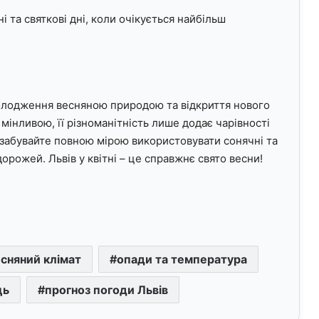
 та святкові дні, коли очікується найбільш
солодження весняною природою та відкриття нового
мінливою, її різноманітність лише додає чарівності
е забувайте повною мірою використовувати сонячні та
дорожей. Львів у квітні – це справжнє свято весни!
сняний клімат
опади та температура
ць
прогноз погоди Львів