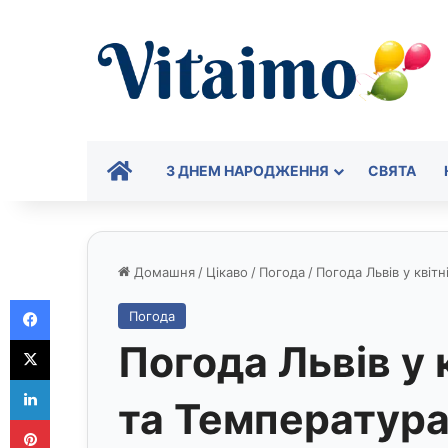
ГОЛОВНА
З ДНЕМ НАРОДЖЕННЯ
СВЯТА
Домашня
/
Цікаво
/
Погода
/
Погода Львів у квіт
Facebook
Погода
X
Погода Львів у 
LinkedIn
та Температур
Pinterest