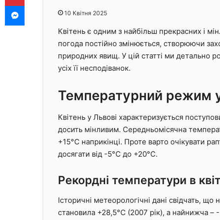
Messenger
10 Квітня 2025
Квітень є одним з найбільш прекрасних і мінл
погода постійно змінюється, створюючи зах
природних явищ. У цій статті ми детально 
усіх її несподіванок.
Температурний режим у 
Квітень у Львові характеризується поступов
досить мінливим. Середньомісячна температ
+15°C наприкінці. Проте варто очікувати рап
досягати від -5°C до +20°C.
Рекордні температури в квіт
Історичні метеорологічні дані свідчать, що н
становила +28,5°C (2007 рік), а найнижча – -