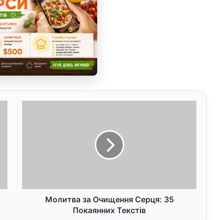
М
о
л
и
т
в
а
з
а
О
Молитва за Очищення Серця: 35
ч
Покаянних Текстів
и