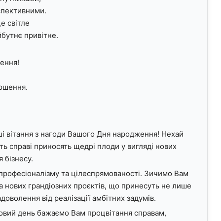
рспективними.
е світле
йбутнє привітне.
ення!
ершення.
і вітання з нагоди Вашого Дня народження! Нехай
сть справі приносять щедрі плоди у вигляді нових
я бізнесу.
, професіоналізму та цілеспрямованості. Зичимо Вам
та нових грандіозних проєктів, що принесуть не лише
доволення від реалізації амбітних задумів.
ковий день бажаємо Вам процвітання справам,