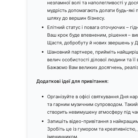
незламної волі та наполегливості у дос
мудрість допомагають долати будь-які 
шляху до вершин бізнесу.
Елітний статус і повага оточуючих – гі
Ваш крок буде впевненим, рішення – ви
Щастя, добробуту й нових звершень у 
Шановний партнере, прийміть найщиріш
велич особистості ділової людини та її
Бажаємо Вам великих досягнень, реаліза
Додаткові ідеї для привітання:
Організуйте в офісі святкування Дня н
та гарним музичним супроводом. Такий
створить невимушену атмосферу під ча
Запишіть відео-привітання з найкращим
Зробіть це із гумором та креативністю,
іменинником.