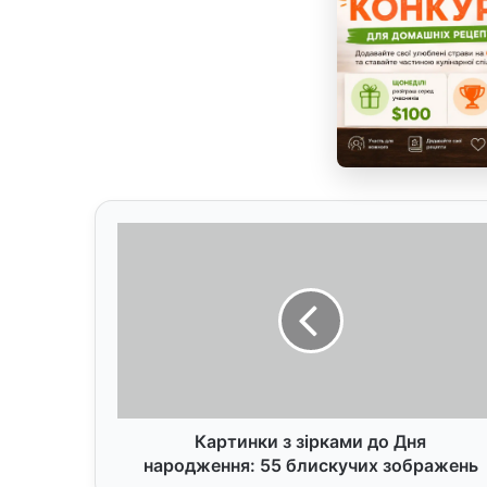
К
а
р
т
и
н
к
и
з
з
Картинки з зірками до Дня
і
народження: 55 блискучих зображень
р