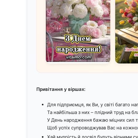
Привітання у віршах:
Для підприємця, як Ви, у світі багато на
Та найбільша з них – плідний труд на бл
У День народження бажаю міцних сил т
Щоб успіх супроводжував Вас на кожном
Хай мудрість й досвід будуть вірними с