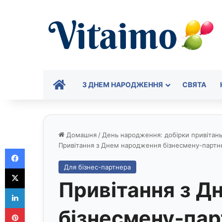
ГОЛОВНА
З ДНЕМ НАРОДЖЕННЯ
СВЯТА
Домашня
/
День народження: добірки привітань 
Привітання з Днем народження бізнесмену-партне
Facebook
Для бізнес-партнера
X
Привітання з Д
LinkedIn
Pinterest
бізнесмену-парт