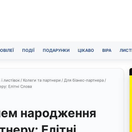
ЮВІЛЕЇ
ПОДІЇ
ПОДАРУНКИ
ЦІКАВО
ВІРА
ЛИСТ
і листівок
/
Колеги та партнери
/
Для бізнес-партнера
/
ру: Елітні Слова
нем народження
неру: Елітні