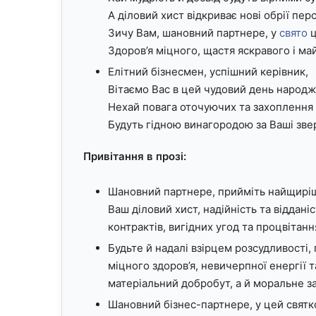
А діловий хист відкриває нові обрії пе
Зичу Вам, шановний партнере, у
свято
ц
Здоров’я міцного, щастя яскравого і ма
Елітний бізнесмен, успішний керівник,
Вітаємо Вас в цей чудовий день народж
Нехай повага оточуючих та захоплення
Будуть гідною винагородою за Ваші зв
Привітання в прозі:
Шановний партнере, прийміть найщиріш
Ваш діловий хист, надійність та віддані
контрактів, вигідних угод та процвітанн
Будьте й надалі взірцем розсудливості
міцного здоров’я, невичерпної енергії 
матеріальний добробут, а й моральне за
Шановний бізнес-партнере, у цей свят