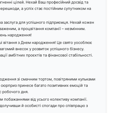
ягненні цілей. Нехай Ваш професійний досвід та
перешкоди, а успіх стає постійним супутником на
дна заслуга для успішного підприємця. Нехай кожен
важеним, а процвітання компанії – незмінним.
День народження!
і вітання з Днем народження! Це свято уособлює
 вагомий внесок у розвиток успішного бізнесу.
ції амбітних проєктів та фінансової стабільності.
ародження зі смачним тортом, повітряними кульками
 сюрприз принесе багато позитивних емоцій та
с робочого дня.
и побажаннями від усього колективу компанії.
 долучивши й особисті спогади про співпрацю з