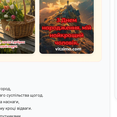
город,
аго суспільства щогод.
а наснаги,
у кроці відваги.
упутниками,