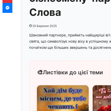
Messenger
Слова
25 Березня 2025
Шановний партнере, прийміть найщиріші віт
свята, що символізує нову віху в успішному 
початком ще більших звершень та досягнень
🎨
Листівки до цієї теми