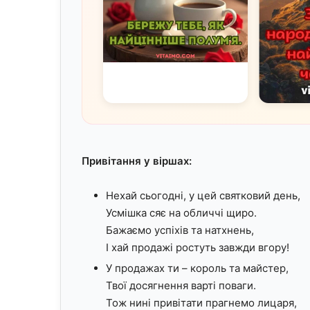
Привітання у віршах:
Нехай сьогодні, у цей святковий день,
Усмішка сяє на обличчі щиро.
Бажаємо успіхів та натхнень,
І хай продажі ростуть завжди вгору!
У продажах ти – король та майстер,
Твої досягнення варті поваги.
Тож нині привітати прагнемо лицаря,