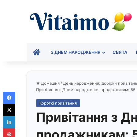
ГОЛОВНА
З ДНЕМ НАРОДЖЕННЯ
СВЯТА
Домашня
/
День народження: добірки привітань 
Привітання з Днем народження продажникам: 55 
Facebook
Короткі привітання
X
Привітання з Д
LinkedIn
Pinterest
продажникам: 