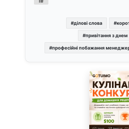
ділові слова
корот
привітання з дне
професійні побажання менедже