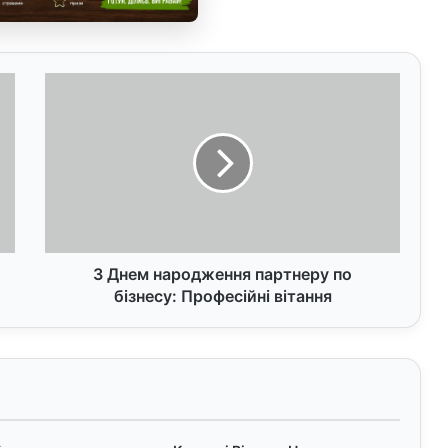
З
Д
н
е
м
н
а
р
о
д
З Днем народження партнеру по
ж
бізнесу: Професійні вітання
е
н
н
я
п
а
р