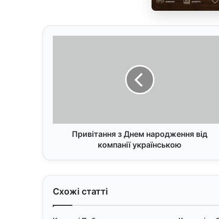
П
р
и
в
і
т
а
н
н
я
Привітання з Днем народження від
з
компанії українською
Д
н
е
м
Схожі статті
н
а
р