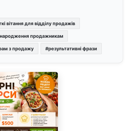
кі вітання для відділу продажів
м народження продажникам
рам з продажу
результативні фрази