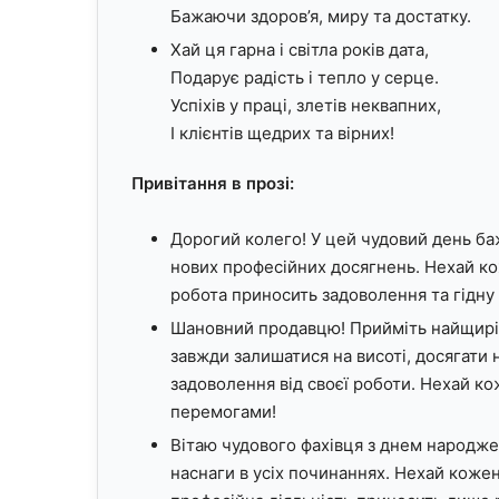
Бажаючи здоров’я, миру та достатку.
Хай ця гарна і світла років дата,
Подарує радість і тепло у серце.
Успіхів у праці, злетів неквапних,
І клієнтів щедрих та вірних!
Привітання в прозі:
Дорогий колего! У цей чудовий день баж
нових професійних досягнень. Нехай к
робота приносить задоволення та гідну
Шановний продавцю! Прийміть найщиріш
завжди залишатися на висоті, досягати
задоволення від своєї роботи. Нехай к
перемогами!
Вітаю чудового фахівця з днем народже
наснаги в усіх починаннях. Нехай коже