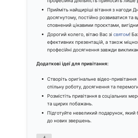
професійна діяльність приносить лише р
Прийміть найщиріші вітання з нагоди Д
досягнутому, постійно розвиватися та 
сповнений цікавими проєктами, вигідн
Дорогий колего, вітаю Вас зі
святом
! Б
ефективних презентацій, а також міцног
професійні досягнення завжди викликаю
Додаткові ідеї для привітання:
Створіть оригінальне відео-привітанн
спільну роботу, досягнення та перемоги
Розмістіть привітання в соціальних мер
та щирих побажань.
Підготуйте невеликий подарунок, який 
до нових звершень.