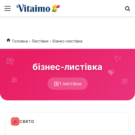
Меню
S
Головна
›
Листівки
›
бізнес‑листівка
💌
бізнес‑листівка
💝
🎀
🌸
1 листівок
🎉
СВЯТО