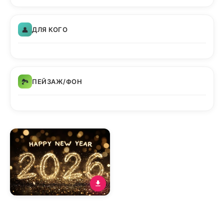
👤
ДЛЯ КОГО
🏞️
ПЕЙЗАЖ/ФОН
Лаконічна золота
листівка Happy New Year
2026