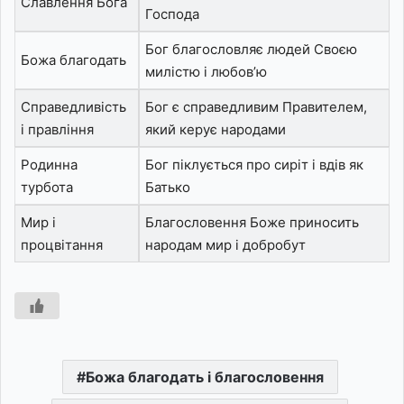
Славлення Бога
Господа
Бог благословляє людей Своєю
Божа благодать
милістю і любов’ю
Справедливість
Бог є справедливим Правителем,
і правління
який керує народами
Родинна
Бог піклується про сиріт і вдів як
турбота
Батько
Мир і
Благословення Боже приносить
процвітання
народам мир і добробут
Божа благодать і благословення