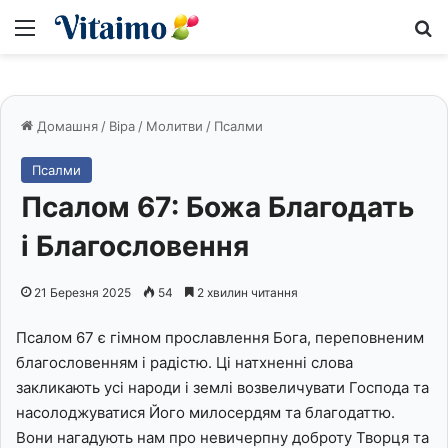
Меню
S
Домашня
/
Віра
/
Молитви
/
Псалми
Псалми
Псалом 67: Божа Благодать
і Благословення
21 Березня 2025
54
2 хвилин читання
Псалом 67 є гімном прославлення Бога, переповненим
благословенням і радістю. Ці натхненні слова
закликають усі народи і землі возвеличувати Господа та
насолоджуватися Його милосердям та благодаттю.
Вони нагадують нам про невичерпну доброту Творця та