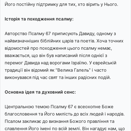
Його постійну підтримку для тих, хто вірить у Нього.
Історія та походження псалму:
Авторство Псалму 67 приписують Давиду, одному з
найвизначніших біблійних царів та поетів. Хоча точних
відомостей про походження цього псалму немає,
вважається, що він був написаний після однієї з
перемог Давида над ворогами Ізраїлю. У єврейській
традиції він відомий як “Велика Галель” і часто
виконувався під час свят та інших радісних подій.
Основна ідея та духовний сенс:
Центральною темою Псалму 67 є всеохопне Боже
благословення та Його милість до всіх людей і народів.
Псалом закликає до визнання Божого правління та
славлення Його імені по всій землі. Він нагадує нам, що