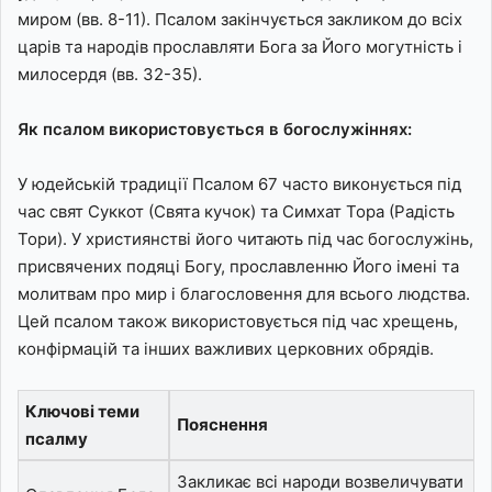
миром (вв. 8-11). Псалом закінчується закликом до всіх
царів та народів прославляти Бога за Його могутність і
милосердя (вв. 32-35).
Як псалом використовується в богослужіннях:
У юдейській традиції Псалом 67 часто виконується під
час свят Суккот (Свята кучок) та Симхат Тора (Радість
Тори). У християнстві його читають під час богослужінь,
присвячених подяці Богу, прославленню Його імені та
молитвам про мир і благословення для всього людства.
Цей псалом також використовується під час хрещень,
конфірмацій та інших важливих церковних обрядів.
Ключові теми
Пояснення
псалму
Закликає всі народи возвеличувати