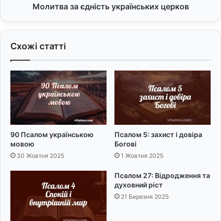
е
є
Молитва за єдність українських церков
м
д
Н
н
а
і
Схожі статті
р
с
о
т
д
ь
ж
у
е
к
н
р
н
а
я
ї
:
н
90 Псалом українською
Псалом 5: захист і довіра
5
с
мовою
Богові
0
ь
30 Жовтня 2025
1 Жовтня 2025
С
к
і
и
Псалом 27: Відродження та
м
х
духовний ріст
е
ц
21 Березня 2025
й
е
н
р