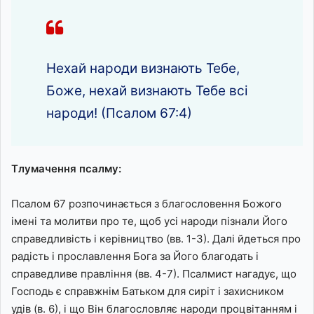
Нехай народи визнають Тебе,
Боже, нехай визнають Тебе всі
народи! (Псалом 67:4)
Тлумачення псалму:
Псалом 67 розпочинається з благословення Божого
імені та молитви про те, щоб усі народи пізнали Його
справедливість і керівництво (вв. 1-3). Далі йдеться про
радість і прославлення Бога за Його благодать і
справедливе правління (вв. 4-7). Псалмист нагадує, що
Господь є справжнім Батьком для сиріт і захисником
удів (в. 6), і що Він благословляє народи процвітанням і