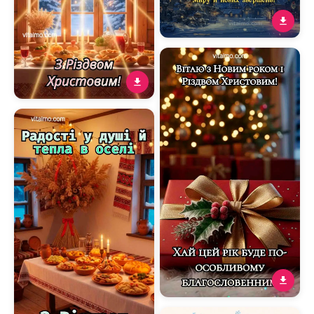
Новорічна листівка рік
2026 із золотим написом
на тлі зимового нічного
міста
Ліричне різдвяне
привітання з
Вифлеємською зіркою та
затишним святковим
столом
Християнська листівка З