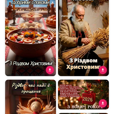
благодаті
Листівка З Різдвом
Тепла різдвяна листівка з
Христовим із узваром і
дідом‑господарем та
різдвяним столом
снопом колосків