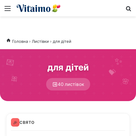
Меню
S
Головна
›
Листівки
›
для дітей
💌
для дітей
💝
🎀
🌸
40 листівок
🎉
СВЯТО