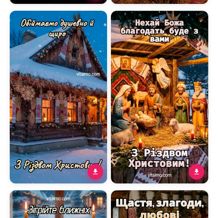
Листівка З Різдвом
Тепла різдвяна листівка з
Христовим з дівчатами
українською вечерею та
при свічках у зимовій хаті
побажанням миру
Листівка З Різдвом
Духовне різдвяне
Христовим з українською
привітання з вертепом і
хатою в засніженому селі
побажанням Божої