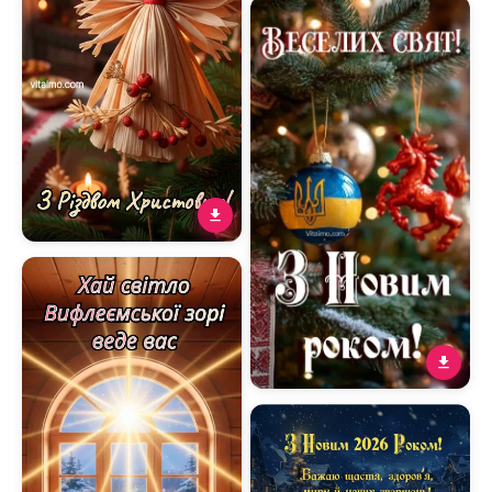
Листівка З Новим роком
2026 з подарунковою
коробкою на ялинці
Ніжне різдвяне
привітання із солом’яним
янголом і теплом
домашньої ялинки
Веселих свят і З Новим
роком із українською
кулькою на ялинці