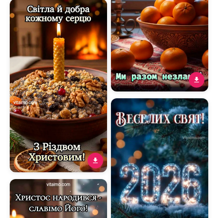
Тепла різдвяна листівка зі
святою вечерею та
побажанням спокою в
серці
Новорічне привітання
Україні з мандаринами,
свічкою та зимовою ніччю
Тепла різдвяна листівка з
кутею і свічкою біля
каміну