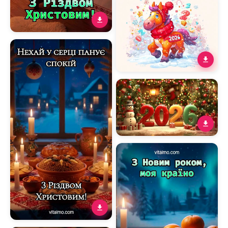
Новим роком і Різдвом із
подарунком під сяючою
ялинкою
Щире різдвяне
привітання з дідухом і
святковим столом у
теплій оселі
Новорічна листівка 2026
з веселим коником —
символом року Коня
Яскрава листівка З
Новим 2026 роком із
сніговиком, ялинками й
подарунками