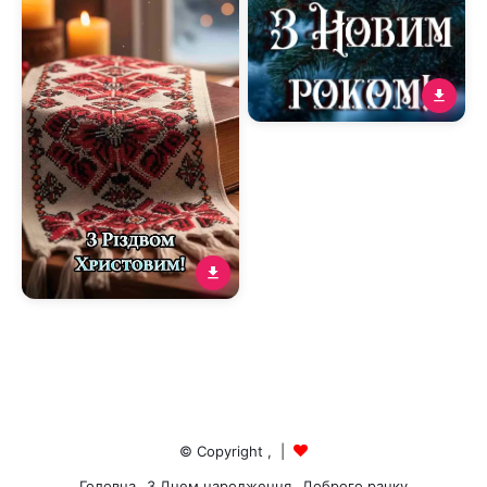
Листівка Веселих свят і З
Новим 2026 роком із
сяючими цифрами на
ялинці
© Copyright
,
|
Головна
З Днем народження
Доброго ранку