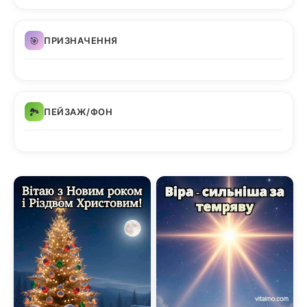
🎯
ПРИЗНАЧЕННЯ
🏞️
ПЕЙЗАЖ/ФОН
Щире різдвяне
привітання з вишитим
рушником та теплим
світлом свічок