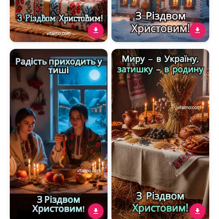
Різдвяна листівка З
Натхненне різдвяне
Різдвом Христовим з
привітання з
дідухом і подарунком у
ангелом‑охоронцем над
вишивці
рідним домом