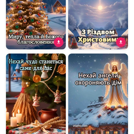
Новорічно-різдвяне
Натхненне різдвяне
привітання з ялинкою,
привітання зі світлою
місячною ніччю та
зіркою над зимовим
побажанням миру
селом