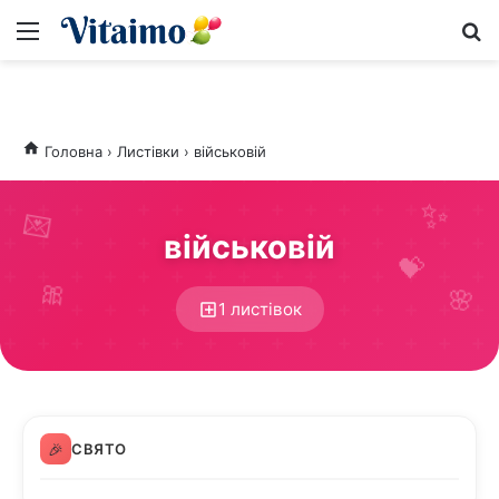
Меню
S
Головна
›
Листівки
›
військовій
💌
військовій
💝
🎀
🌸
1 листівок
🎉
СВЯТО