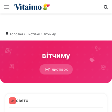
Меню
S
Головна
›
Листівки
›
вітчиму
💌
вітчиму
💝
🎀
🌸
1 листівок
🎉
СВЯТО