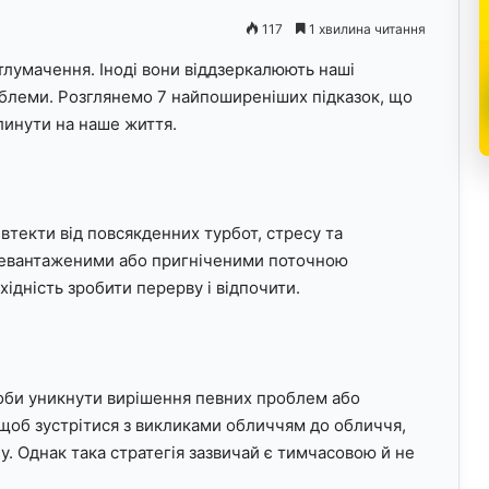
117
1 хвилина читання
 тлумачення. Іноді вони віддзеркалюють наші
облеми. Розглянемо 7 найпоширеніших підказок, що
плинути на наше життя.
текти від повсякденних турбот, стресу та
еревантаженими або пригніченими поточною
ідність зробити перерву і відпочити.
оби уникнути вирішення певних проблем або
, щоб зустрітися з викликами обличчям до обличчя,
. Однак така стратегія зазвичай є тимчасовою й не