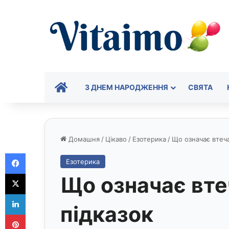
ГОЛОВНА
З ДНЕМ НАРОДЖЕННЯ
СВЯТА
Домашня
/
Цікаво
/
Езотерика
/
Що означає втеча 
Facebook
Езотерика
X
Що означає втеч
LinkedIn
підказок
Pinterest