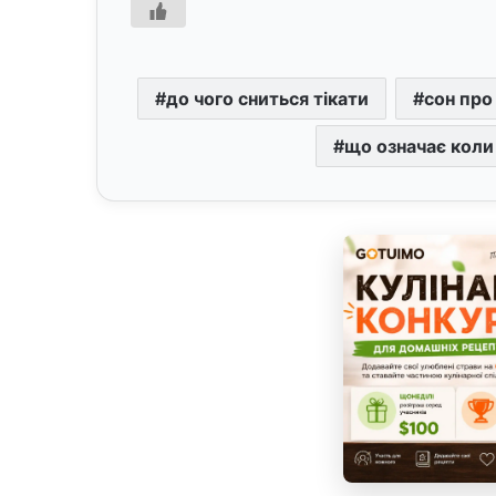
до чого сниться тікати
сон про
що означає коли 