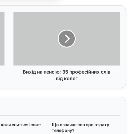
В
и
х
і
д
н
а
п
е
н
Вихід на пенсію: 35 професійних слів
с
від колег
і
ю
:
3
5
п
р
коли сниться іспит:
Що означає сон про втрату
о
телефону?