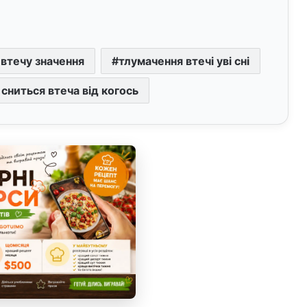
 втечу значення
тлумачення втечі уві сні
сниться втеча від когось