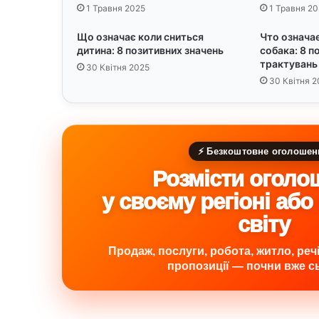
ї
1 Травня 2025
1 Травня 20
:
Р
Що означає коли сниться
Что означае
о
дитина: 8 позитивних значень
собака: 8 п
м
трактувань
30 Квітня 2025
а
30 Квітня 2
н
т
и
ч
н
⚡ Безкоштовне оголошен
і
Розмісти оголо
п
о
у своєму регіоні або
б
світу
а
ж
Продаж, послуги, робота, житло, речі,
а
пропозиції — почни вже сь
н
н
я