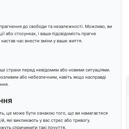
прагнення до свободи та незалежності. Можливо, ви
ї або стосунках, і ваша підсвідомість прагне
 настав час внести зміни у ваше життя.
аші страхи перед невідомим або новими ситуаціями.
розливим або небезпечним, навіть якщо насправді
ння.
ння
ють, це може бути ознакою того, що ви намагаєтеся
й, які викликають у вас стрес або тривогу.
можуть спричинити такі почуття.