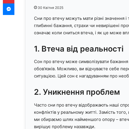
Messenger
30 Квітня 2025
Сни про втечу можуть мати різні значення і
глибинні бажання, страхи чи невирішені пр
означає коли сниться втеча, і як це може в
1. Втеча від реальності
Сон про втечу може символізувати бажання в
обов’язків. Можливо, ви відчуваєте себе п
ситуацією. Цей сон є нагадуванням про необх
2. Уникнення проблем
Часто сни про втечу відображають наші спр
конфліктів у реальному житті. Замість того
ми обираємо шлях найменшого опору – втечу
вирішує проблему назавжди.