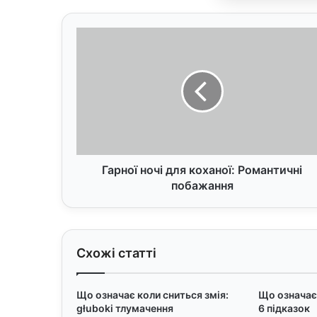
Г
а
р
н
о
ї
н
о
ч
і
Гарної ночі для коханої: Романтичні
д
побажання
л
я
к
о
Схожі статті
х
а
н
Що означає коли сниться змія:
Що означає 
о
głuboki тлумачення
6 підказок