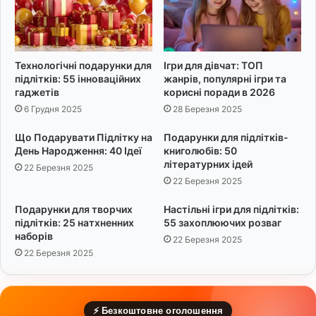
п
я
р
с
и
в
в
о
Технологічні подарунки для
Ігри для дівчат: ТОП
і
ї
підлітків: 55 інноваційних
жанрів, популярні ігри та
т
м
гаджетів
корисні поради в 2026
а
и
6 Грудня 2025
28 Березня 2025
н
р
н
у
Що Подарувати Підлітку на
Подарунки для підлітків-
я
к
День Народження: 40 Ідеї
книголюбів: 50
а
літературних ідей
22 Березня 2025
м
22 Березня 2025
и
:
Подарунки для творчих
Настільні ігри для підлітків:
4
підлітків: 25 натхненних
55 захоплюючих розваг
5
наборів
22 Березня 2025
к
22 Березня 2025
о
р
и
с
⚡ Безкоштовне оголошення