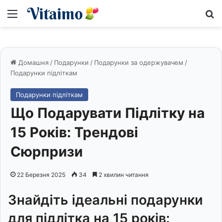
Меню
S
Домашня
/
Подарунки
/
Подарунки за одержувачем
/
Подарунки підліткам
Подарунки підліткам
Що Подарувати Підлітку на
15 Років: Трендові
Сюрпризи
22 Березня 2025
34
2 хвилин читання
Знайдіть ідеальні подарунки
для підлітка на 15 років: