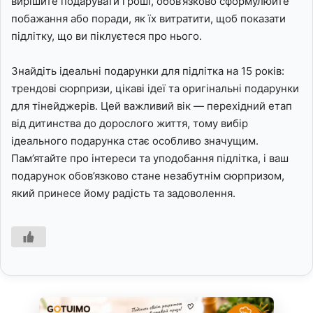
вирішите подарувати гроші, обов’язково сформулюйте
побажання або поради, як їх витратити, щоб показати
підлітку, що ви піклуєтеся про нього.
Знайдіть ідеальні подарунки для підлітка на 15 років:
трендові сюрпризи, цікаві ідеї та оригінальні подарунки
для тінейджерів. Цей важливий вік — перехідний етап
від дитинства до дорослого життя, тому вибір
ідеального подарунка стає особливо значущим.
Пам’ятайте про інтереси та уподобання підлітка, і ваш
подарунок обов’язково стане незабутнім сюрпризом,
який принесе йому радість та задоволення.