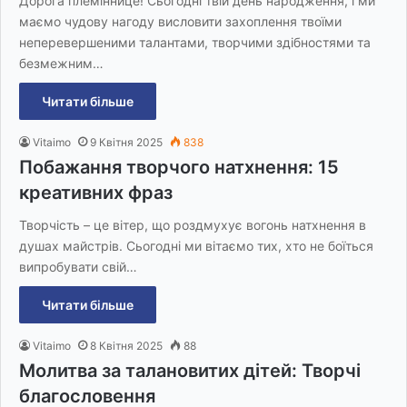
Дорога племіннице! Сьогодні твій день народження, і ми
маємо чудову нагоду висловити захоплення твоїми
неперевершеними талантами, творчими здібностями та
безмежним…
Читати більше
Vitaimo
9 Квітня 2025
838
Побажання творчого натхнення: 15
креативних фраз
Творчість – це вітер, що роздмухує вогонь натхнення в
душах майстрів. Сьогодні ми вітаємо тих, хто не боїться
випробувати свій…
Читати більше
Vitaimo
8 Квітня 2025
88
Молитва за талановитих дітей: Творчі
благословення