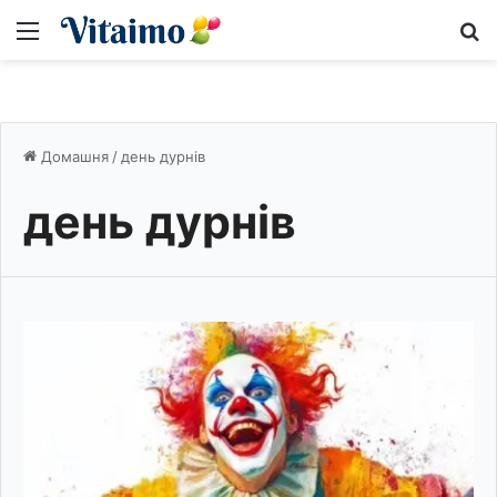
Меню
S
Домашня
/
день дурнів
день дурнів