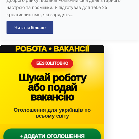
Доброго ранку, кохана! Розпочни свій день з гарного
настрою та посмішки. Я підготував для тебе 25
креативних смс, які зарядять…
Читати більше
РОБОТА • ВАКАНСІЇ
БЕЗКОШТОВНО
Шукай роботу
або подай
вакансію
Оголошення для українців по
всьому світу
+ ДОДАТИ ОГОЛОШЕННЯ