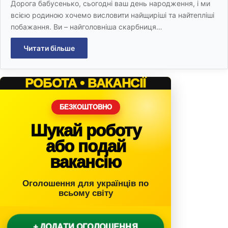
Дорога бабусенько, сьогодні ваш день народження, і ми
всією родиною хочемо висловити найщиріші та найтепліші
побажання. Ви – найголовніша скарбниця…
Читати більше
РОБОТА • ВАКАНСІЇ
БЕЗКОШТОВНО
Шукай роботу
або подай
вакансію
Оголошення для українців по
всьому світу
+ ДОДАТИ ОГОЛОШЕННЯ