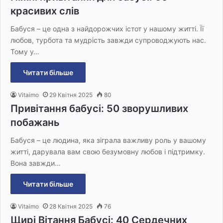
красивих слів
Бабуся – це одна з найдорожчих істот у нашому житті. Її
любов, турбота та мудрість завжди супроводжують нас.
Тому у…
Читати більше
Vitaimo
29 Квітня 2025
80
Привітання бабусі: 50 зворушливих
побажань
Бабуся – це людина, яка зіграла важливу роль у вашому
житті, дарувала вам свою безумовну любов і підтримку.
Вона завжди…
Читати більше
Vitaimo
28 Квітня 2025
76
Щирі Вітання Бабусі: 40 Сердечних