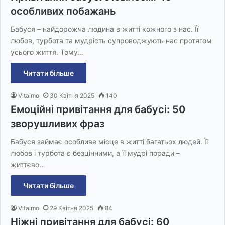
особливих побажань
Бабуся – найдорожча людина в житті кожного з нас. Її
любов, турбота та мудрість супроводжують нас протягом
усього життя. Тому…
Читати більше
Vitaimo
30 Квітня 2025
140
Емоційні привітання для бабусі: 50
зворушливих фраз
Бабуся займає особливе місце в житті багатьох людей. Її
любов і турбота є безцінними, а її мудрі поради –
життєво…
Читати більше
Vitaimo
29 Квітня 2025
84
Ніжні привітання для бабусі: 60