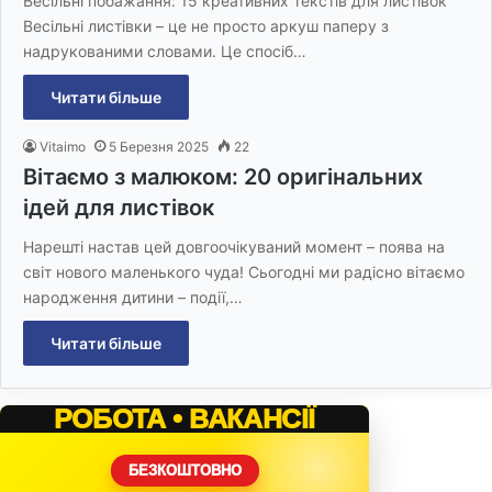
Весільні побажання: 15 креативних текстів для листівок
Весільні листівки – це не просто аркуш паперу з
надрукованими словами. Це спосіб…
Читати більше
Vitaimo
5 Березня 2025
22
Вітаємо з малюком: 20 оригінальних
ідей для листівок
Нарешті настав цей довгоочікуваний момент – поява на
світ нового маленького чуда! Сьогодні ми радісно вітаємо
народження дитини – події,…
Читати більше
РОБОТА • ВАКАНСІЇ
БЕЗКОШТОВНО