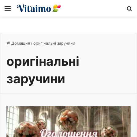
Меню
S
Домашня
/
оригінальні заручини
оригінальні
заручини