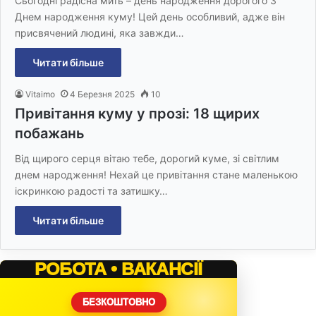
Сьогодні радісна мить – день народження дорогого З
Днем народження куму! Цей день особливий, адже він
присвячений людині, яка завжди…
Читати більше
Vitaimo
4 Березня 2025
10
Привітання куму у прозі: 18 щирих
побажань
Від щирого серця вітаю тебе, дорогий куме, зі світлим
днем народження! Нехай це привітання стане маленькою
іскринкою радості та затишку…
Читати більше
РОБОТА • ВАКАНСІЇ
БЕЗКОШТОВНО