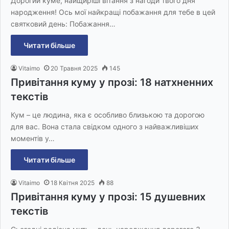
Дорогий куме, найщиріші вітання з нагоди твого дня
народження! Ось мої найкращі побажання для тебе в цей
святковий день: Побажання…
Читати більше
Vitaimo
20 Травня 2025
145
Привітання куму у прозі: 18 натхненних
текстів
Кум – це людина, яка є особливо близькою та дорогою
для вас. Вона стала свідком одного з найважливіших
моментів у…
Читати більше
Vitaimo
18 Квітня 2025
88
Привітання куму у прозі: 15 душевних
текстів