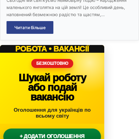
Сьогодні ми святкуємо неймовірну подію – народження
маленького янголятка на цій землі! Це особливий день,
наповнений безмежною радістю та щастям,…
Читати більше
РОБОТА • ВАКАНСІЇ
БЕЗКОШТОВНО
Шукай роботу
або подай
вакансію
Оголошення для українців по
всьому світу
+ ДОДАТИ ОГОЛОШЕННЯ