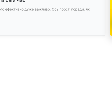
и свій час
ого ефективно дуже важливо. Ось прості поради, як
…