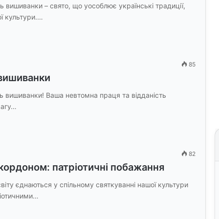
 вишиванки – свято, що уособлює українські традиції,
ої культури.…
85
 вишиванки
нь вишиванки! Ваша невтомна праця та відданість
вагу…
82
 кордоном: патріотичні побажання
світу єднаються у спільному святкуванні нашої культури
ріотичними…