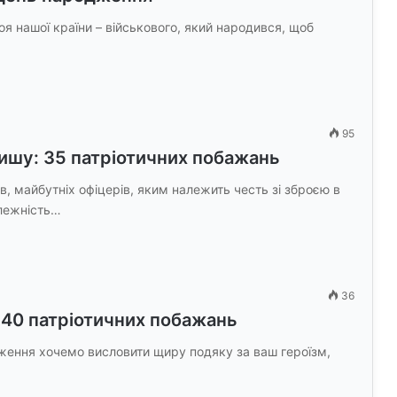
я нашої країни – військового, який народився, щоб
95
вишу: 35 патріотичних побажань
в, майбутніх офіцерів, яким належить честь зі зброєю в
алежність…
36
 40 патріотичних побажань
ження хочемо висловити щиру подяку за ваш героїзм,