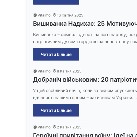
Vitaimo
16 Квітня 2025
Вишиванка Надихає: 25 Мотивую
Вишиванка – символ єдності нашого народу, яскр
патріотичним духом і гордістю за неповторну с
Читати більше
Vitaimo
8 Квітня 2025
Добраніч військовим: 20 патріот
У цей особливий вечір, коли за вікном опускають
вдячності нашим героям – захисникам України.…
Читати більше
Vitaimo
2 Квітня 2025
Героїчні привітання воїну: Ідеї н