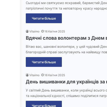
Сьогодні ми святкуємо яскравий, барвистий День
патріотичні почуття та неповторну красу народн
Читати більше
Vitaimo
16 Квітня 2025
Вдячні слова волонтерам з Днем
Вітаю вас, шановні волонтери, у цей чудовий Де
благородній справі заслуговують на найвищу по
Читати більше
Vitaimo
16 Квітня 2025
День вишиванки для українців за
У світлий День вишиванки, коли українці всього 
та національної єдності, спішимо поділитися пат
Читати більше