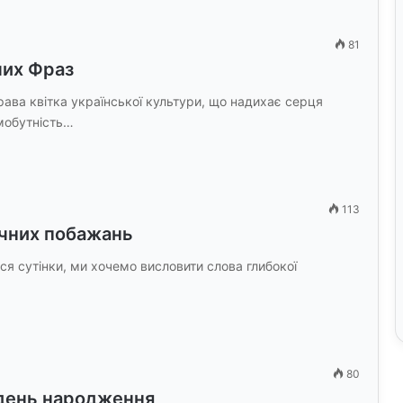
81
чих Фраз
ава квітка української культури, що надихає серця
амобутність…
113
ичних побажань
ся сутінки, ми хочемо висловити слова глибокої
80
а день народження