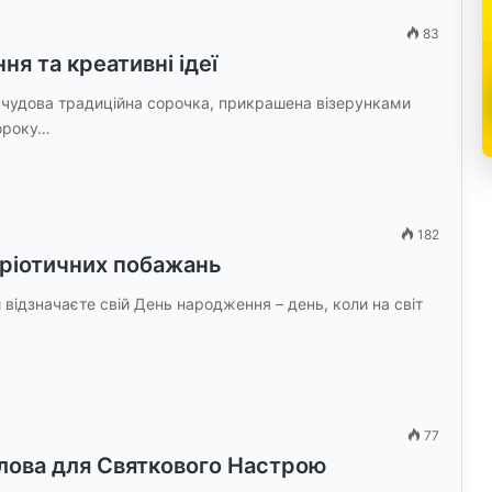
83
ня та креативні ідеї
 чудова традиційна сорочка, прикрашена візерунками
ороку…
182
тріотичних побажань
 відзначаєте свій День народження – день, коли на світ
77
Слова для Святкового Настрою