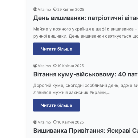
Vitaimo
29 Квітня 2025
День вишиванки: патріотичні вітан
Майже у кожного українця в шафі є вишиванка –
ручної вишивки. День вишиванки святкується щ
Читати більше
Vitaimo
19 Квітня 2025
Вітання куму-військовому: 40 па
Дорогий куме, сьогодні особливий день, адже ви
з’явився мужній захисник України,…
Читати більше
Vitaimo
16 Квітня 2025
Вишиванка Привітання: Яскраві 