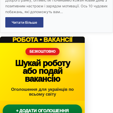
Доброго ранку, оптимісти! Починаймо кожен новий день з
позитивним настроєм і зарядом мотивації. Ось 10 чудових
побажань, які допоможуть вам…
Читати більше
РОБОТА • ВАКАНСІЇ
БЕЗКОШТОВНО
Шукай роботу
або подай
вакансію
Оголошення для українців по
всьому світу
+ ДОДАТИ ОГОЛОШЕННЯ