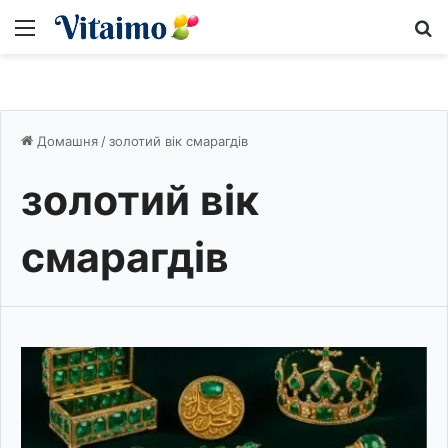
Меню
S
Домашня
/
золотий вік смарагдів
золотий вік
смарагдів