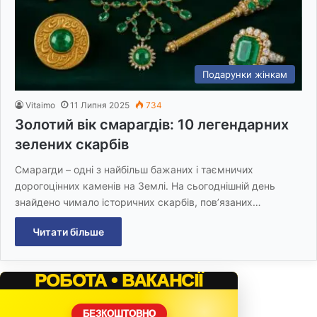
Подарунки жінкам
Vitaimo
11 Липня 2025
734
Золотий вік смарагдів: 10 легендарних
зелених скарбів
Смарагди – одні з найбільш бажаних і таємничих
дорогоцінних каменів на Землі. На сьогоднішній день
знайдено чимало історичних скарбів, пов’язаних…
Читати більше
РОБОТА • ВАКАНСІЇ
БЕЗКОШТОВНО