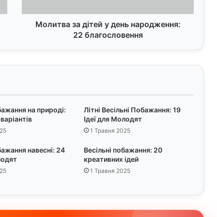
з
а
д
Молитва за дітей у день народження:
і
22 благословення
т
е
й
у
д
е
н
бажання на природі:
Літні Весільні Побажання: 19
ь
 варіантів
Ідеї для Молодят
н
25
1 Травня 2025
а
р
бажання навесні: 24
Весільні побажання: 20
о
лодят
креативних ідей
д
25
1 Травня 2025
ж
е
н
н
я