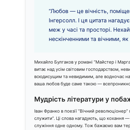
“Любов — це вічність, поміще
Інгерсолл. І ця цитата нагад
меж у часі та просторі. Неха
нескінченними та вічними, як 
Михайло Булгаков у романі “Майстер і Марга
витає над усім світовим господарством, неви
всюдисущим та невидимим, але водночас н
ваша любов буде саме такою — всепроникно
Мудрість літератури у поб
Іван Франко в поезії “Вічний революціонер” 
служити”. Ці слова нагадують, що кохання —
служіння одне одному. Тож бажаємо вам терп