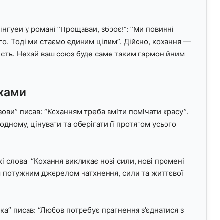
інгуей у романі “Прощавай, зброє!”: “Ми повинні
о. Тоді ми стаємо єдиним цілим”. Дійсно, кохання —
ність. Нехай ваш союз буде саме таким гармонійним
иками
ови” писав: “Коханням треба вміти помічати красу”.
дному, цінувати та оберігати її протягом усього
і слова: “Кохання викликає нові сили, нові промені
м потужним джерелом натхнення, сили та життєвої
ька” писав: “Любов потребує прагнення з’єднатися з