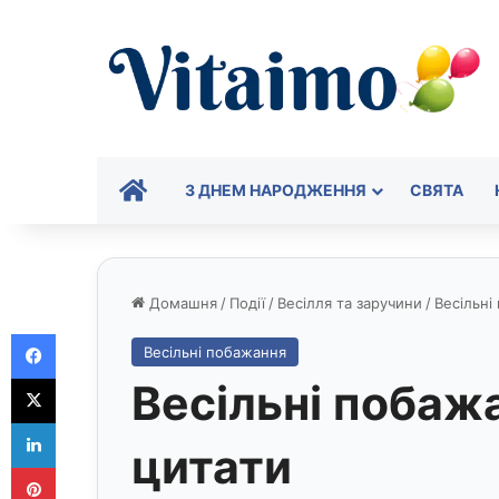
ГОЛОВНА
З ДНЕМ НАРОДЖЕННЯ
СВЯТА
Домашня
/
Події
/
Весілля та заручини
/
Весільні
Facebook
Весільні побажання
X
Весільні побажа
LinkedIn
цитати
Pinterest