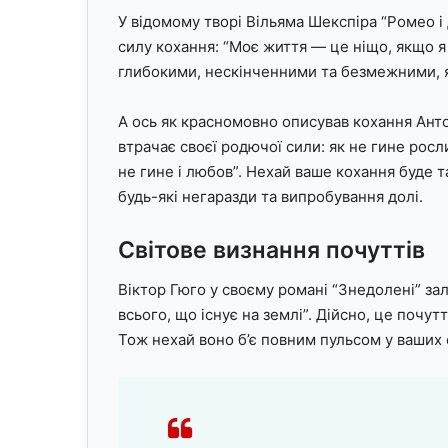
У відомому творі Вільяма Шекспіра “Ромео і
силу кохання: “Моє життя — це ніщо, якщо я
глибокими, нескінченними та безмежними, як
А ось як красномовно описував кохання Анто
втрачає своєї родючої сили: як не гине росли
не гине і любов”. Нехай ваше кохання буде
будь-які негаразди та випробування долі.
Світове визнання почуттів
Віктор Гюго у своєму романі “Знедолені” за
всього, що існує на землі”. Дійсно, це почут
Тож нехай воно б’є повним пульсом у ваших 