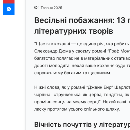
Messenger
1 Травня 2025
Весільні побажання: 13 
літературних творів
“Щастя в коханні — це єдина річ, яка робить
Олександр Дюма у своєму романі “Граф Монт
багатство полягає не в матеріальних статка
дорогі молодята, нехай ваше кохання буде т
справжньому багатим та щасливим.
Ніжні слова, як у романі “Джейн Ейр” Шарло
чарівна і стрункенька, як церва, тендітна, я
промінь сонця на моєму серці”. Нехай ваші 
ласку протягом усього спільного шляху.
Вічність почуттів у літератур