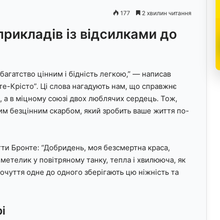
177
2 хвилин читання
прикладів із відсилками до
 багатство цінним і бідність легкою,” — написав
е-Крісто”. Ці слова нагадують нам, що справжнє
х, а в міцному союзі двох люблячих сердець. Тож,
им безцінним скарбом, який зробить ваше життя по-
тти Бронте: “Добридень, моя безсмертна краса,
к метелик у повітряному танку, тепла і хвилююча, як
почуття одне до одного зберігають цю ніжність та
і