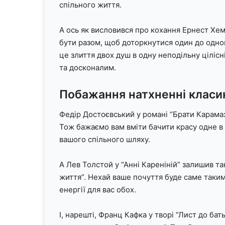
спільного життя.
А ось як висловився про кохання Ернест Хем
бути разом, щоб доторкнутися один до одног
це злиття двох душ в одну неподільну ціліс
та досконалим.
Побажання натхненні клас
Федір Достоєвський у романі “Брати Карамаз
Тож бажаємо вам вміти бачити красу одне в о
вашого спільного шляху.
А Лев Толстой у “Анні Кареніній” залишив так
життя”. Нехай ваше почуття буде саме таки
енергії для вас обох.
І, нарешті, Франц Кафка у творі “Лист до бат