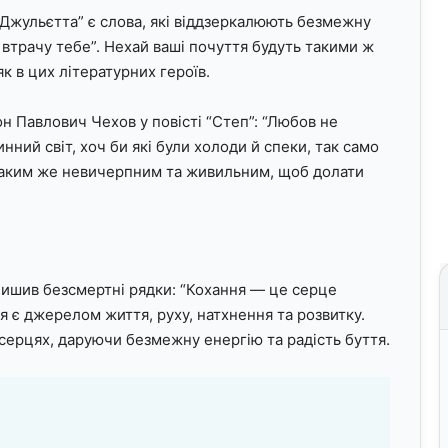
 Джульєтта” є слова, які віддзеркалюють безмежну
 втрачу тебе”. Нехай ваші почуття будуть такими ж
 в цих літературних героїв.
н Павлович Чехов у повісті “Степ”: “Любов не
нний світ, хоч би які були холоди й спеки, так само
 таким же невичерпним та живильним, щоб долати
лишив безсмертні рядки: “Кохання — це серце
тя є джерелом життя, руху, натхнення та розвитку.
серцях, даруючи безмежну енергію та радість буття.