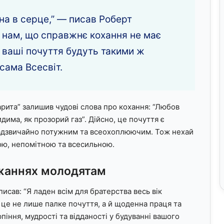
на в серце,” — писав Роберт
ує нам, що справжнє кохання не має
й ваші почуття будуть такими ж
сама Всесвіт.
рита” залишив чудові слова про кохання: “Любов
дима, як прозорий газ”. Дійсно, це почуття є
адзвичайно потужним та всеохоплюючим. Тож нехай
ю, непомітною та всесильною.
ажаннях молодятам
писав: “Я ладен всім для братерства весь вік
 це не лише палке почуття, а й щоденна праця та
іння, мудрості та відданості у будуванні вашого