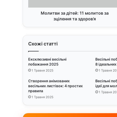
з
а
д
Молитви за дітей: 11 молитов за
і
зцілення та здоров’я
т
е
й
:
Схожі статті
1
1
м
Ексклюзивні весільні
Весільні по
о
побажання 2025
8 ідеальних
л
1 Травня 2025
1 Травня 20
и
т
Створення анімованих
Весільні по
о
весільних листівок: 4 простих
ідеї для мо
в
правила
1 Травня 20
з
1 Травня 2025
а
з
ц
і