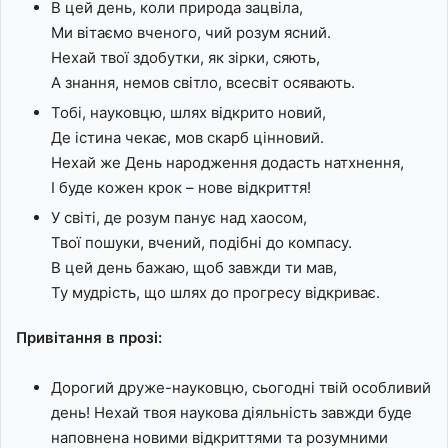
В цей день, коли природа зацвіла,
Ми вітаємо вченого, чий розум ясний.
Нехай твої здобутки, як зірки, сяють,
А знання, немов світло, всесвіт осявають.
Тобі, науковцю, шлях відкрито новий,
Де істина чекає, мов скарб цінновий.
Нехай же День народження додасть натхнення,
І буде кожен крок – нове відкриття!
У світі, де розум панує над хаосом,
Твої пошуки, вчений, подібні до компасу.
В цей день бажаю, щоб завжди ти мав,
Ту мудрість, що шлях до прогресу відкриває.
Привітання в прозі:
Дорогий друже-науковцю, сьогодні твій особливий
день! Нехай твоя наукова діяльність завжди буде
наповнена новими відкриттями та розумними