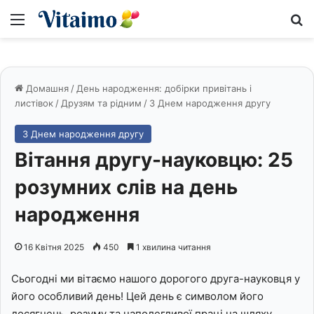
Меню
S
Домашня
/
День народження: добірки привітань і
листівок
/
Друзям та рідним
/
З Днем народження другу
З Днем народження другу
Вітання другу-науковцю: 25
розумних слів на день
народження
16 Квітня 2025
450
1 хвилина читання
Сьогодні ми вітаємо нашого дорогого друга-науковця у
його особливий день! Цей день є символом його
досягнень, розуму та наполегливої праці на шляху