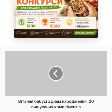
В
і
т
а
н
н
я
б
а
б
Вітання бабусі з днем народження: 20
у
вишуканих компліментів
с