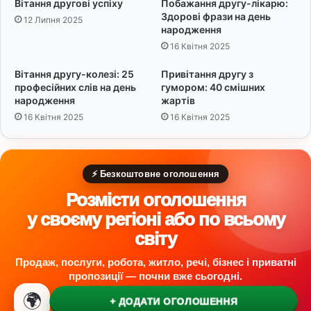
Вітання другові успіху
Побажання другу-лікарю:
ш
т
Здорові фрази на день
12 Липня 2025
у
н
народження
к
я
16 Квітня 2025
а
2
н
0
Вітання другу-колезі: 25
Привітання другу з
и
2
професійних слів на день
гумором: 40 смішних
х
5
народження
жартів
к
:
16 Квітня 2025
16 Квітня 2025
о
д
м
е
п
т
л
а
⚡ Безкоштовне оголошення
і
л
Розмісти оголошення
м
і
е
у своєму регіоні або по всьому
н
світу
т
і
Продаж, послуги, робота, житло, речі, бізнес і приватні
в
пропозиції — почни вже сьогодні.
🌍
+ ДОДАТИ ОГОЛОШЕННЯ