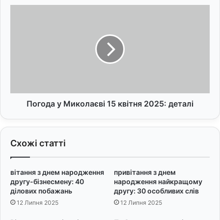
і
П
з
о
д
г
н
о
е
д
м
а
н
у
а
М
р
и
о
к
Погода у Миколаєві 15 квітня 2025: деталі
д
о
ж
л
е
а
Схожі статті
н
є
н
в
я
і
вітання з днем народження
привітання з днем
:
1
другу-бізнесмену: 40
народження найкращому
2
5
ділових побажань
другу: 30 особливих слів
0
к
12 Липня 2025
12 Липня 2025
в
в
и
і