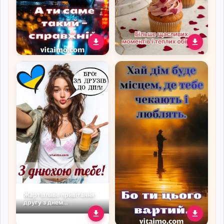
Мотивуюча листівка з
Ніжна листівка з Днем
автомобілем до дня
народження для сонечка
народження для
з капкейками й теплими
справжнього чоловіка
вогниками
Жартівливе привітання
другу з днем
народження