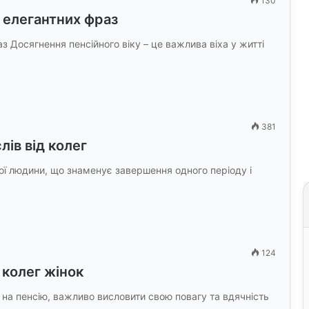
130
5 елегантних фраз
з Досягнення пенсійного віку – це важлива віха у житті
381
лів від колег
ної людини, що знаменує завершення одного періоду і
124
 колег жінок
 на пенсію, важливо висловити свою повагу та вдячність