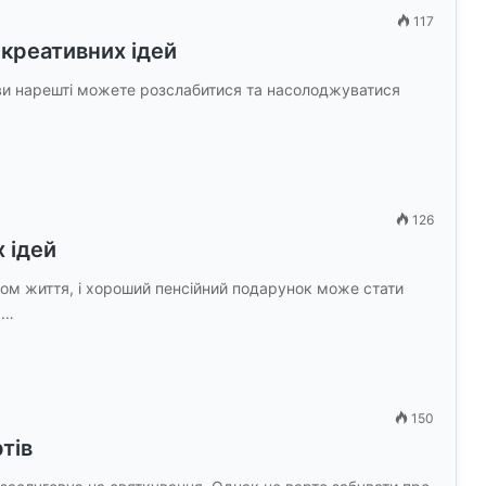
117
 креативних ідей
 ви нарешті можете розслабитися та насолоджуватися
126
 ідей
пом життя, і хороший пенсійний подарунок може стати
.…
150
тів