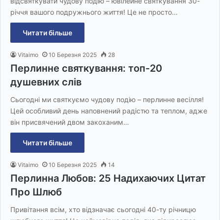
відсвяткувати чудову подію – ювілейне святкування 30-
річчя вашого подружнього життя! Це не просто…
Читати більше
Vitaimo
10 Березня 2025
28
Перлинне святкування: топ-20
душевних слів
Сьогодні ми святкуємо чудову подію – перлинне весілля!
Цей особливий день наповнений радістю та теплом, адже
він присвячений двом закоханим…
Читати більше
Vitaimo
10 Березня 2025
14
Перлинна Любов: 25 Надихаючих Цитат
Про Шлюб
Привітання всім, хто відзначає сьогодні 40-ту річницю