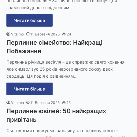
перлинного весілля – 30-річного ювілею шлюбу! Цей
знаменний день є свідченням…
Читати більше
Vitaimo
11 Березня 2025
24
Перлинне сімейство: Найкращі
Побажання
Перлинна річниця весілля – це справжнє свято кохання,
яке символізує 25 років нерозривного союзу двох
сердець. Ця подія є свідченням…
Читати більше
Vitaimo
11 Березня 2025
15
Перлинне ювілей: 50 найкращих
привітань
Сьогодні ми святкуємо важливу та особливу подію –