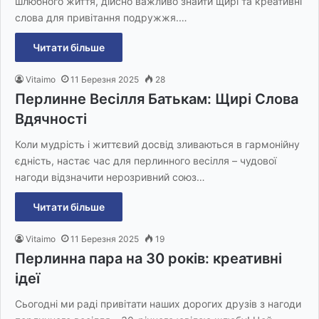
шлюбного життя, дійсно важливо знайти щирі та креативні
слова для привітання подружжя.…
Читати більше
Vitaimo
11 Березня 2025
28
Перлинне Весілля Батькам: Щирі Слова
Вдячності
Коли мудрість і життєвий досвід зливаються в гармонійну
єдність, настає час для перлинного весілля – чудової
нагоди відзначити нерозривний союз…
Читати більше
Vitaimo
11 Березня 2025
19
Перлинна пара на 30 років: креативні
ідеї
Сьогодні ми раді привітати наших дорогих друзів з нагоди