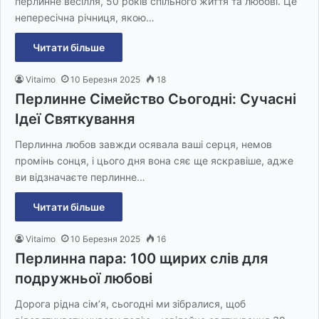
перлинне весілля, 50 років спільного життя та любові. Це
непересічна річниця, якою…
Читати більше
Vitaimo
10 Березня 2025
18
Перлинне Сімейство Сьогодні: Сучасні
Ідеї Святкування
Перлинна любов завжди осявала ваші серця, немов
промінь сонця, і цього дня вона сяє ще яскравіше, адже
ви відзначаєте перлинне…
Читати більше
Vitaimo
10 Березня 2025
16
Перлинна пара: 100 щирих слів для
подружньої любові
Дорога рідна сім’я, сьогодні ми зібралися, щоб