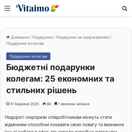
Меню
S
Домашня
/
Подарунки
/
Подарунки за одержувачем
/
Подарунки колегам
Подарунки колегам
Бюджетні подарунки
колегам: 25 економних та
стильних рішень
31 Березня 2025
89
1 хвилина читання
Недорогі сюрпризи співробітникам можуть стати
відмінним способом показати свою повагу та визнання
їхньої роботи в офісі. Не завжди потрібно витрачати