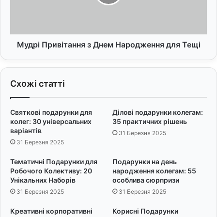
п
П
о
р
д
и
а
в
р
і
Мудрі Привітання з Днем Народження для Тещі
у
т
н
а
к
н
Схожі статті
и
н
:
я
1
з
Святкові подарунки для
Ділові подарунки колегам:
5
Д
колег: 30 універсальних
35 практичних рішень
д
н
варіантів
31 Березня 2025
о
е
31 Березня 2025
с
м
т
Н
Тематичні Подарунки для
Подарунки на день
у
а
Робочого Колективу: 20
народження колегам: 55
п
р
Унікальних Наборів
особлива сюрпризи
н
о
31 Березня 2025
31 Березня 2025
и
д
х
ж
Креативні корпоративні
Корисні Подарунки
і
е