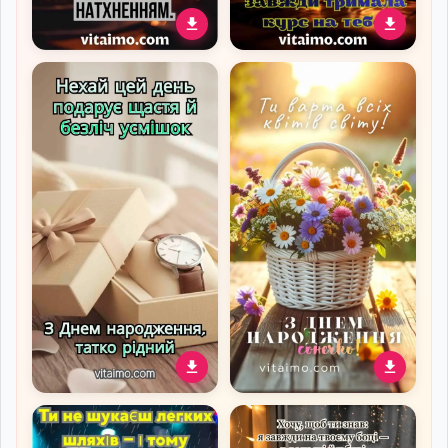
Романтичне привітання з
Привітальна листівка до
Днем народження для
дня народження чоловіку
коханої жінки
зі стильним келихом віскі
Тепле привітання татові з
Квіткова листівка з
Днем народження зі
сонячним привітанням до
стильним подарунком
дня народження