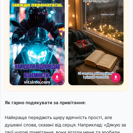
Листівка до дня
Ніжне привітання для
народження чоловіку з
коханого чоловіка зі
образом мотоцикліста,
святом
Як гарно подякувати за привітання:
який перемагає
Найкраще передають щиру вдячність прості, але
душевні слова, сказані від серця. Наприклад: «Дякую за
твої чудові привітання, вони зігріли мене та зробили