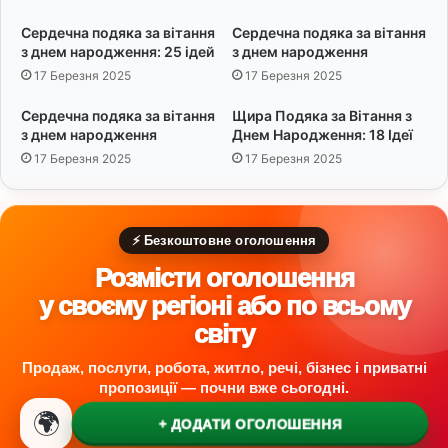
:
о
Сердечна подяка за вітання
Сердечна подяка за вітання
1
в
з днем народження: 25 ідей
з днем народження
5
а
17 Березня 2025
17 Березня 2025
і
д
д
л
Сердечна подяка за вітання
Щира Подяка за Вітання з
е
я
з днем народження
Днем Народження: 18 Ідеї
й
р
17 Березня 2025
17 Березня 2025
п
о
о
д
д
и
я
н
⚡ Безкоштовне оголошення
к
и
и
Розмісти оголошення
у своєму регіоні або по всьому
світу
Продаж, послуги, робота, житло, речі, бізнес і приватні
пропозиції — почни вже сьогодні.
🌍
+ ДОДАТИ ОГОЛОШЕННЯ