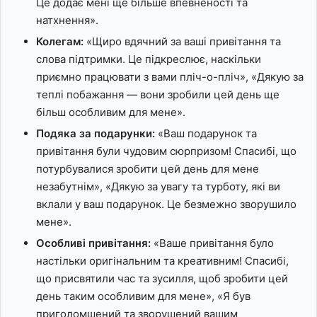
Це додає мені ще більше впевненості та
натхнення».
Колегам:
«Щиро вдячний за ваші привітання та
слова підтримки. Це підкреслює, наскільки
приємно працювати з вами пліч-о-пліч», «Дякую за
теплі побажання — вони зробили цей день ще
більш особливим для мене».
Подяка за подарунки:
«Ваш подарунок та
привітання були чудовим сюрпризом! Спасибі, що
потурбувалися зробити цей день для мене
незабутнім», «Дякую за увагу та турботу, які ви
вклали у ваш подарунок. Це безмежно зворушило
мене».
Особливі привітання:
«Ваше привітання було
настільки оригінальним та креативним! Спасибі,
що присвятили час та зусилля, щоб зробити цей
день таким особливим для мене», «Я був
приголомшений та зворушений вашим