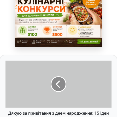
Д
я
к
у
ю
з
а
п
р
и
Дякую за привітання з днем народження: 15 ідей