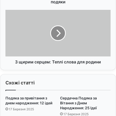
в
подяки
і
т
З
а
щ
н
и
н
р
я
и
з
м
д
с
н
е
е
р
м
ц
З щирим серцем: Теплі слова для родини
н
е
а
м
р
:
Схожі статті
о
Т
д
е
ж
п
Подяка за привітання з
Сердечна Подяка за
е
л
днем народження: 12 ідей
Вітання з Днем
н
і
Народження: 25 Ідеї
17 Березня 2025
н
с
17 Березня 2025
я
л