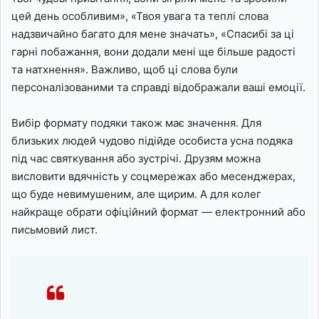
цей день особливим», «Твоя увага та теплі слова
надзвичайно багато для мене значать», «Спасибі за ці
гарні побажання, вони додали мені ще більше радості
та натхнення». Важливо, щоб ці слова були
персоналізованими та справді відображали ваші емоції.
Вибір формату подяки також має значення. Для
близьких людей чудово підійде особиста усна подяка
під час святкування або зустрічі. Друзям можна
висловити вдячність у соцмережах або месенджерах,
що буде невимушеним, але щирим. А для колег
найкраще обрати офіційний формат — електронний або
письмовий лист.