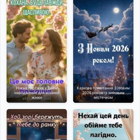
Ніжна листівка з Днем
Казкове привітання З Новим
народження для коханої
2026 роком із зимовим
жінки
містечком