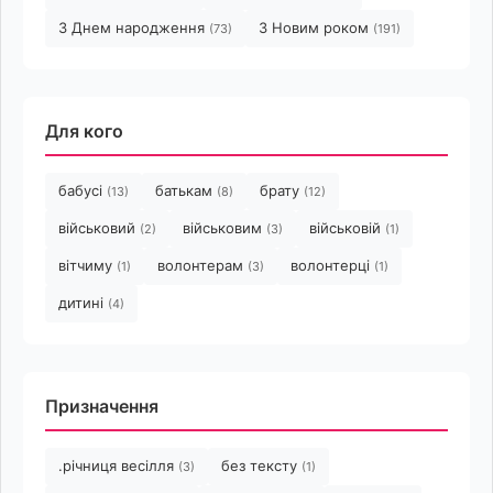
З Днем народження
З Новим роком
(73)
(191)
Для кого
бабусі
батькам
брату
(13)
(8)
(12)
військовий
військовим
військовій
(2)
(3)
(1)
вітчиму
волонтерам
волонтерці
(1)
(3)
(1)
дитині
(4)
Призначення
.річниця весілля
без тексту
(3)
(1)