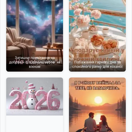
Затишне привітання на
добраніч із зоряним небом за
Побажання гарного дня та
вікном
спокійного ранку для коханої