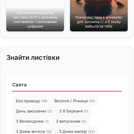
Пастельна новорічна
листівка 2026 з рожевим
Ніжна листівка з річницею
сніговиком і святковими
для чоловіка — я б знову
цифрами
вийшла за тебе
Знайти листівки
Свята
Без приводу
Весілля / Річниця
(19)
(15)
День закоханих
З 8 Березня
(2)
(2)
З Великоднем
З випускним
(1)
(5)
З Днем ангела
З Днем матері
(10)
(22)