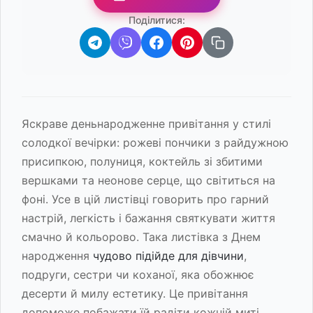
Поділитися:
Яскраве деньнародженне привітання у стилі
солодкої вечірки: рожеві пончики з райдужною
присипкою, полуниця, коктейль зі збитими
вершками та неонове серце, що світиться на
фоні. Усе в цій листівці говорить про гарний
настрій, легкість і бажання святкувати життя
смачно й кольорово. Така листівка з Днем
народження
чудово підійде для дівчини
,
подруги, сестри чи коханої, яка обожнює
десерти й милу естетику. Це привітання
допоможе побажати їй радіти кожній миті,