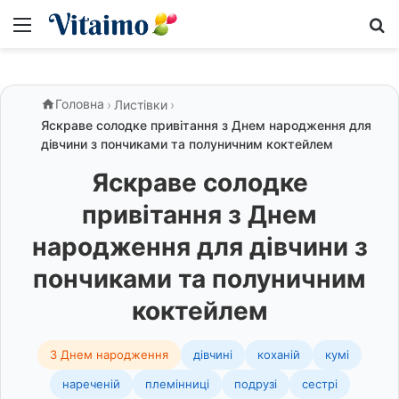
Меню
S
Головна
›
Листівки
›
Яскраве солодке привітання з Днем народження для
дівчини з пончиками та полуничним коктейлем
Яскраве солодке
привітання з Днем
народження для дівчини з
пончиками та полуничним
коктейлем
З Днем народження
дівчині
коханій
кумі
нареченій
племінниці
подрузі
сестрі