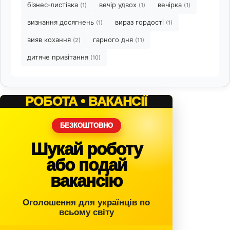
бізнес‑листівка
вечір удвох
вечірка
(1)
(1)
(1)
визнання досягнень
вираз гордості
(1)
(1)
вияв кохання
гарного дня
(2)
(11)
дитяче привітання
(10)
РОБОТА • ВАКАНСІЇ
БЕЗКОШТОВНО
Шукай роботу
або подай
вакансію
Оголошення для українців по
всьому світу