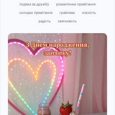
подяка за дружбу
романтичне привітання
солодке привітання
грайлива
ніжність
радість
святковість