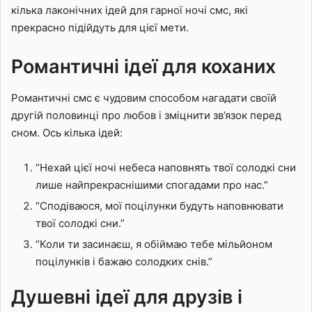
кілька лаконічних ідей для гарної ночі смс, які
прекрасно підійдуть для цієї мети.
Романтичні ідеї для коханих
Романтичні смс є чудовим способом нагадати своїй
другій половинці про любов і зміцнити зв’язок перед
сном. Ось кілька ідей:
“Нехай цієї ночі небеса наповнять твої солодкі сни
лише найпрекраснішими спогадами про нас.”
“Сподіваюся, мої поцілунки будуть наповнювати
твої солодкі сни.”
“Коли ти засинаєш, я обіймаю тебе мільйоном
поцілунків і бажаю солодких снів.”
Душевні ідеї для друзів і