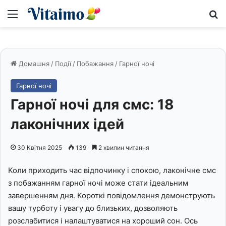
Меню
S
Домашня
/
Події
/
Побажання
/
Гарної ночі
Гарної ночі
Гарної ночі для смс: 18
лаконічних ідей
30 Квітня 2025
139
2 хвилин читання
Коли приходить час відпочинку і спокою, лаконічне смс
з побажанням гарної ночі може стати ідеальним
завершенням дня. Короткі повідомлення демонструють
вашу турботу і увагу до близьких, дозволяють
розслабитися і налаштуватися на хороший сон. Ось