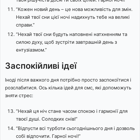
“Кожен новий день – це нова можливість для змін.
Нехай твої сни цієї ночі надихнуть тебе на великі
справи.”
“Нехай твої сни будуть наповнені натхненням та
силою духу, щоб зустріти завтрашній день з
ентузіазмом.”
Заспокійливі ідеї
Іноді після важкого дня потрібно просто заспокоїтися і
розслабитися. Ось кілька ідей для смс, які допоможуть
зняти стрес:
“Нехай ця ніч стане часом спокою і гармонії для
твоєї душі. Солодких снів!”
“Відпусти всі турботи сьогоднішнього дня і дозволь
собі відпочити. Гарної ночі!”