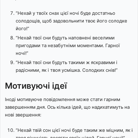
“Нехай у твоїх снах цієї ночі буде достатньо
солодощів, щоб задовольнити твоє його солодке
його!”
“Нехай твої сни будуть наповнені веселими
пригодами та незабутніми моментами. Гарної
ночі!”
“Нехай твої сни будуть такими ж яскравими і
радісними, як і твоя усмішка. Солодких снів!”
Мотивуючі ідеї
Іноді мотивуюче повідомлення може стати гарним
завершенням дня. Ось кілька ідей, що надихатимуть на
нові звершення:
“Нехай твій сон цієї ночі буде таким же міцним, як і
твоя рішучість досягти своїх цілей. Гарної ночі!”