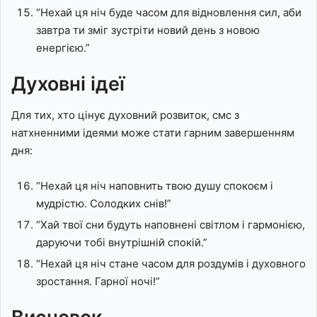
“Нехай ця ніч буде часом для відновлення сил, аби
завтра ти зміг зустріти новий день з новою
енергією.”
Духовні ідеї
Для тих, хто цінує духовний розвиток, смс з
натхненними ідеями може стати гарним завершенням
дня:
“Нехай ця ніч наповнить твою душу спокоєм і
мудрістю. Солодких снів!”
“Хай твої сни будуть наповнені світлом і гармонією,
даруючи тобі внутрішній спокій.”
“Нехай ця ніч стане часом для роздумів і духовного
зростання. Гарної ночі!”