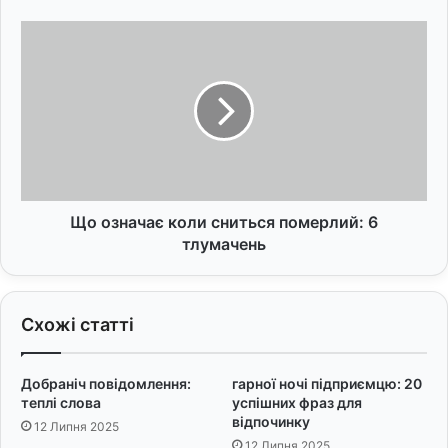
ц
е
Щ
н
о
а
о
р
з
і
н
ї
а
в
ч
е
а
ч
є
і
к
Що означає коли сниться померлий: 6
р
о
тлумачень
к
л
и
и
д
с
Схожі статті
л
н
я
и
б
т
Добраніч повідомлення:
гарної ночі підприємцю: 20
р
ь
теплі слова
успішних фраз для
а
с
відпочинку
12 Липня 2025
т
я
12 Липня 2025