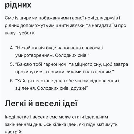
рідних
Смс із щирими побажаннями гарної ночі для друзів і
рідних допоможуть зміцнити зв’язки та нагадати їм про
вашу турботу.
“Нехай ця ніч буде наповнена спокоєм і
умиротворенням. Солодких снів!”
“Бажаю тобі гарної ночі та міцного сну, щоб завтра
прокинутися з новими силами і натхненням.”
“Хай ця ніч стане для тебе часом відновлення і
зцілення. Солодких снів, друже!”
Легкі й веселі ідеї
Іноді легке і веселе смс може стати ідеальним
закінченням дня. Ось кілька ідей, які підніматимуть
настрій: