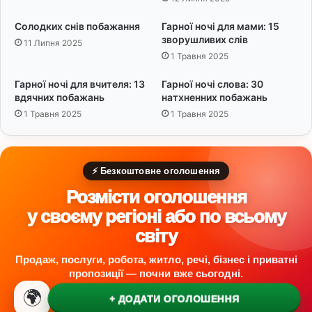
а
п
о
Солодких снів побажання
Гарної ночі для мами: 15
м
зворушливих слів
11 Липня 2025
е
1 Травня 2025
р
л
Гарної ночі для вчителя: 13
Гарної ночі слова: 30
и
вдячних побажань
натхненних побажань
й
1 Травня 2025
1 Травня 2025
:
6
т
л
⚡ Безкоштовне оголошення
у
м
Розмісти оголошення
а
у своєму регіоні або по всьому
ч
світу
е
н
Продаж, послуги, робота, житло, речі, бізнес і приватні
ь
пропозиції — почни вже сьогодні.
🌍
+ ДОДАТИ ОГОЛОШЕННЯ