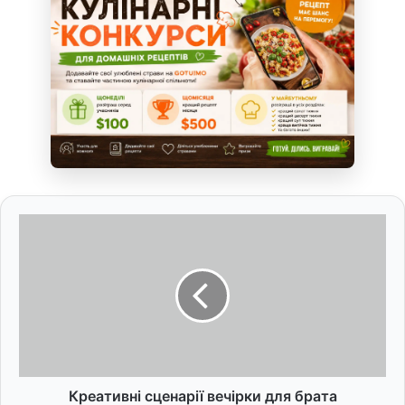
К
р
е
а
т
и
в
н
і
с
Креативні сценарії вечірки для брата