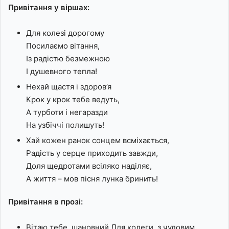
Привітання у віршах:
Для колезі дорогому
Посилаємо вітання,
Із радістю безмежною
І душевного тепла!
Нехай щастя і здоров’я
Крок у крок тебе ведуть,
А турботи і негаразди
На узбіччі полишуть!
Хай кожен ранок сонцем всміхається,
Радість у серце приходить завжди,
Доля щедротами всіляко наділяє,
А життя – мов пісня лунка бринить!
Привітання в прозі:
Вітаю тебе, шановний Для колеги, з чудовим