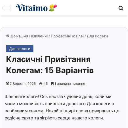
Меню
S
Домашня
/
Ювілейні
/
Професійні ювілеї
/
Для колеги
Для колеги
Класичні Привітання
Колегам: 15 Варіантів
7 Березня 2025
45
1 хвилина читання
Шановні колеги! Ось настав чудовий день, коли ми
маємо можливість привітати дорогого Для колеги з
особливим святом. Нехай ці щирі слова прикрасять це
радісне свято та зігріють серце нашого колеги.