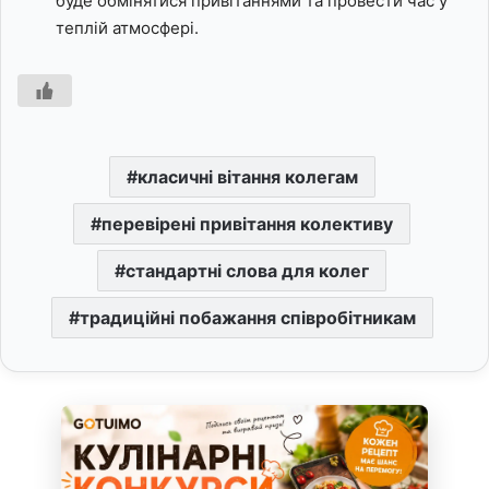
буде обмінятися привітаннями та провести час у
теплій атмосфері.
класичні вітання колегам
перевірені привітання колективу
стандартні слова для колег
традиційні побажання співробітникам