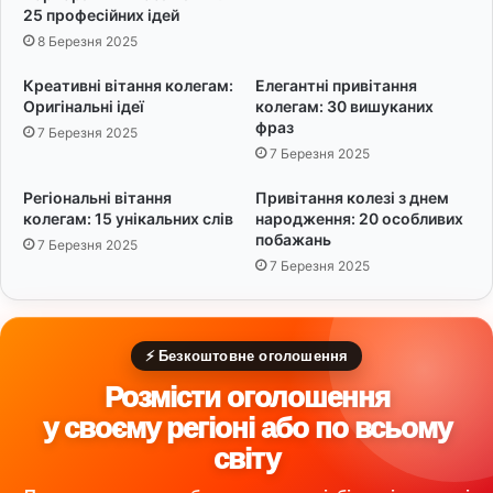
і
Н
25 професійних ідей
д
а
8 Березня 2025
е
д
й
и
Креативні вітання колегам:
Елегантні привітання
х
Оригінальні ідеї
колегам: 30 вишуканих
а
фраз
7 Березня 2025
ю
7 Березня 2025
ч
и
Регіональні вітання
Привітання колезі з днем
х
колегам: 15 унікальних слів
народження: 20 особливих
Ф
побажань
7 Березня 2025
р
7 Березня 2025
а
з
⚡ Безкоштовне оголошення
Розмісти оголошення
у своєму регіоні або по всьому
світу