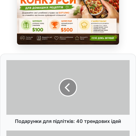
П
о
д
а
р
у
н
к
и
д
Подарунки для підлітків: 40 трендових ідей
л
я
К