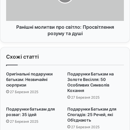
н
н
н
і
я
м
с
о
в
л
Ранішні молитви про світло: Просвітлення
е
и
розуму та душі
к
т
р
в
у
и
Схожі статті
с
п
і
р
:
о
Оригінальні подарунки
Подарунки Батькам на
2
с
батькам: Незвичайні
Золоте Весілля: 50
0
в
сюрпризи
Особливих Символів
п
і
Кохання
27 Березня 2025
р
т
27 Березня 2025
и
л
к
о
Подарунки батькам для
Подарунки Батькам для
о
:
розваг: 35 ідей
Спогадів: 25 Речей, які
л
П
Об’єднають
27 Березня 2025
ь
р
27 Березня 2025
н