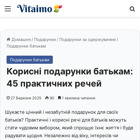
Меню
S
Домашня
/
Подарунки
/
Подарунки за одержувачем
/
Подарунки батькам
Подарунки батькам
Корисні подарунки батькам:
45 практичних речей
27 Березня 2025
90
1 хвилина читання
Шукаєте цінний і незабутній подарунок для своїх
батьків? Практичні і корисні речі для батьків можуть
стати чудовим вибором, який спрощує їхнє життя і буде
радувати щодня. Незалежно від віку, інтересів чи