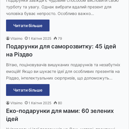
Подарунки завжди є чудовим способом висловити свою
турботу та увагу. Однак вибрати вдалий презент для
чоловіка буває непросто. Особливо важко…
Читати більше
Vitaimo
1 Квітня 2025
79
Подарунки для саморозвитку: 45 ідей
на Різдво
Вітаю, поціновувачів вишуканих подарунків та незабутніх
емоцій! Якщо ви шукаєте ідеї для особливих презентів на
Різдво, інтелектуальних сюрпризів, що допоможуть…
Читати більше
Vitaimo
1 Квітня 2025
80
Еко-подарунки для мами: 60 зелених
ідей