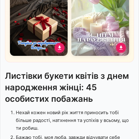
Романтичне привітання з
Привітання з днем
Днем народження для
народження з теплом і
коханої з натяком на
світлом для любої
Листівки букети квітів з днем
незабутній вечір удвох
народження жінці: 45
особистих побажань
Нехай кожен новий рік життя приносить тобі
більше радості, натхнення та успіхів у всьому, що
ти робиш.
Бажаю тобі, моя люба, завжди відчувати себе