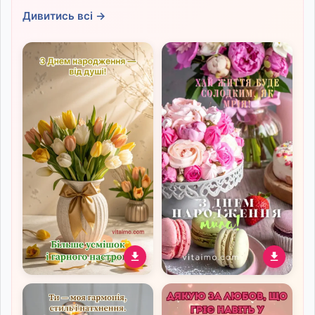
Дивитись всі →
Вітальна листівка з Днем
Ніжна й солодка листівка
народження з букетом
з привітанням до дня
тюльпанів
народження для милої