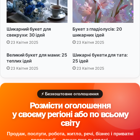
Шикарний букет для
Букет з гладіолусів: 20
свекрухи: 30 ідей
шикарних ідей
23 Квітня 2025
23 Квітня 2025
Великий букет для мами: 25
Шикарні букети для тата:
теплих ідей
25 ідей
23 Квітня 2025
23 Квітня 2025
⚡ Безкоштовне оголошення
Розмісти оголошення
у своєму регіоні або по всьому
світу
Продаж, послуги, робота, житло, речі, бізнес і приватні
пропозиції — почни вже сьогодні.