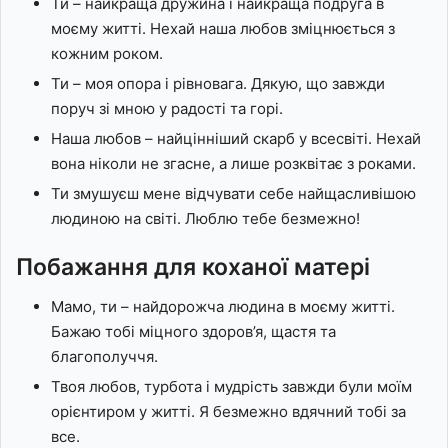
Ти – найкраща дружина і найкраща подруга в
моєму житті. Нехай наша любов зміцнюється з
кожним роком.
Ти – моя опора і рівновага. Дякую, що завжди
поруч зі мною у радості та горі.
Наша любов – найцінніший скарб у всесвіті. Нехай
вона ніколи не згасне, а лише розквітає з роками.
Ти змушуєш мене відчувати себе найщасливішою
людиною на світі. Люблю тебе безмежно!
Побажання для коханої матері
Мамо, ти – найдорожча людина в моєму житті.
Бажаю тобі міцного здоров’я, щастя та
благополуччя.
Твоя любов, турбота і мудрість завжди були моїм
орієнтиром у житті. Я безмежно вдячний тобі за
все.