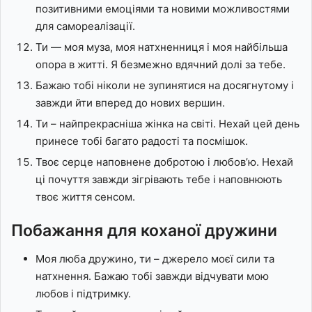
позитивними емоціями та новими можливостями
для самореалізації.
Ти — моя муза, моя натхненниця і моя найбільша
опора в житті. Я безмежно вдячний долі за тебе.
Бажаю тобі ніколи не зупинятися на досягнутому і
завжди йти вперед до нових вершин.
Ти – найпрекрасніша жінка на світі. Нехай цей день
принесе тобі багато радості та посмішок.
Твоє серце наповнене добротою і любов’ю. Нехай
ці почуття завжди зігрівають тебе і наповнюють
твоє життя сенсом.
Побажання для коханої дружини
Моя люба дружино, ти – джерело моєї сили та
натхнення. Бажаю тобі завжди відчувати мою
любов і підтримку.