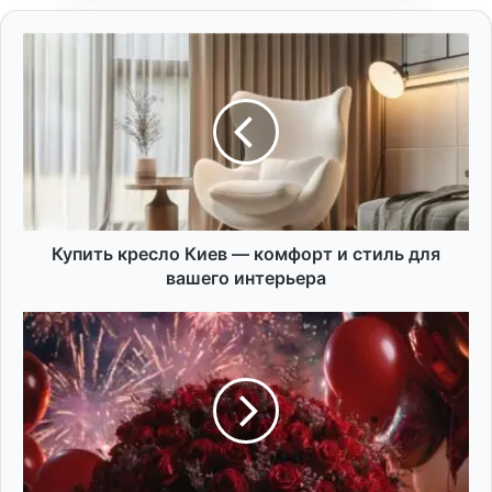
Купить
кресло
Киев
—
комфорт
и
стиль
для
вашего
интерьера
Купить кресло Киев — комфорт и стиль для
вашего интерьера
Ніжні
побажання
найкращій
подрузі:
25
особливих
привітань