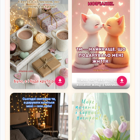
Ніжна листівка‑подяка
коханій жінці з милими
котиками
Затишне привітання з
Днем народження для
коханої з какао,
подарунками й
вогниками